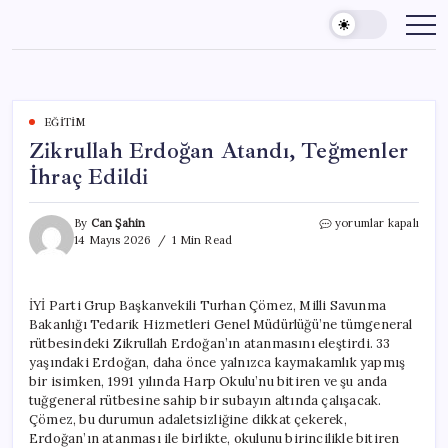
Skip
to
content
EĞITIM
Zikrullah Erdoğan Atandı, Teğmenler
İhraç Edildi
Zikrullah
By
Can Şahin
yorumlar kapalı
Erdoğan
14 Mayıs 2026
1 Min Read
Atandı,
Teğmenler
İhraç
İYİ Parti Grup Başkanvekili Turhan Çömez, Milli Savunma
Edildi
Bakanlığı Tedarik Hizmetleri Genel Müdürlüğü’ne tümgeneral
için
rütbesindeki Zikrullah Erdoğan’ın atanmasını eleştirdi. 33
yaşındaki Erdoğan, daha önce yalnızca kaymakamlık yapmış
bir isimken, 1991 yılında Harp Okulu’nu bitiren ve şu anda
tuğgeneral rütbesine sahip bir subayın altında çalışacak.
Çömez, bu durumun adaletsizliğine dikkat çekerek,
Erdoğan’ın atanması ile birlikte, okulunu birincilikle bitiren