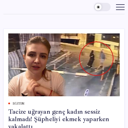
Skip
to
content
EĞITIM
Tacize uğrayan genç kadın sessiz
kalmadı! Şüpheliyi ekmek yaparken
yakalattı