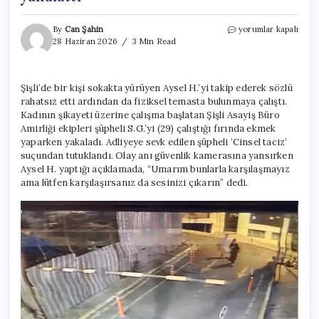
Tacize
By
Can Şahin
yorumlar kapalı
uğrayan
28 Haziran 2026
3 Min Read
genç
kadın
sessiz
Şişli’de bir kişi sokakta yürüyen Aysel H.’yi takip ederek sözlü
kalmadı!
rahatsız etti ardından da fiziksel temasta bulunmaya çalıştı.
Şüpheliyi
ekmek
Kadının şikayeti üzerine çalışma başlatan Şişli Asayiş Büro
yaparken
Amirliği ekipleri şüpheli S.G.’yi (29) çalıştığı fırında ekmek
yakalattı
yaparken yakaladı. Adliyeye sevk edilen şüpheli ‘Cinsel taciz’
için
suçundan tutuklandı. Olay anı güvenlik kamerasına yansırken
Aysel H. yaptığı açıklamada, “Umarım bunlarla karşılaşmayız
ama lütfen karşılaşırsanız da sesinizi çıkarın” dedi.