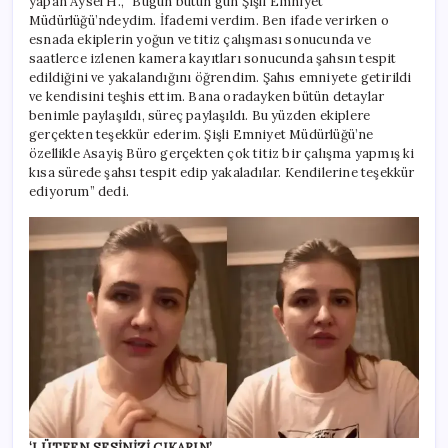
yapan Aysel H., “Bugün bütün gün Şişli Emniyet
Müdürlüğü’ndeydim. İfademi verdim. Ben ifade verirken o
esnada ekiplerin yoğun ve titiz çalışması sonucunda ve
saatlerce izlenen kamera kayıtları sonucunda şahsın tespit
edildiğini ve yakalandığını öğrendim. Şahıs emniyete getirildi
ve kendisini teşhis ettim. Bana oradayken bütün detaylar
benimle paylaşıldı, süreç paylaşıldı. Bu yüzden ekiplere
gerçekten teşekkür ederim. Şişli Emniyet Müdürlüğü’ne
özellikle Asayiş Büro gerçekten çok titiz bir çalışma yapmış ki
kısa sürede şahsı tespit edip yakaladılar. Kendilerine teşekkür
ediyorum” dedi.
‘LÜTFEN SESİNİZİ ÇIKARIN’