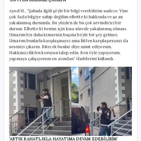
Aysel H., “Şahısla ilgili şöyle bir bilgi verebilirim sadece. Yine
çok fazla bilgiye sahip değilim elbette ki hakkında ve şu an
yakalanmış durumda. Bu yüzden de bu çok sevindirici bir
durum. Elbette ki benim için kısa sürede yakalanmış olması.
Umarım bir daha kimsenin başına böyle bir şey gelmez.
Umarım bunlarla karşılaşmayız ama lütfen karşılaşırsanız da
sesinizi çıkarın. Bitecek bunlar diye umut ediyorum.
Hakkınızı lütfen koruyun talep edin. Ben öyle yapıyorum,
yapmaya çalışıyorum en azından” ifadelerini kullandı.
‘ARTIK RAHATLIKLA HAYATIMA DEVAM EDEBİLİRİM’