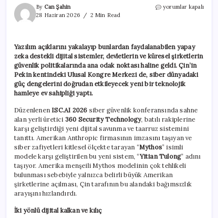
Çin,
By
Can Şahin
yorumlar kapalı
Mythos’a
28 Haziran 2026
2 Min Read
karşı
geliştirdiği
Yitian
Yazılım açıklarını yakalayıp bunlardan faydalanabilen yapay
Tulong
zeka destekli dijital sistemler, devletlerin ve küresel şirketlerin
ile
ABD’ye
güvenlik politikalarında ana odak noktası haline geldi. Çin’in
meydan
Pekin kentindeki Ulusal Kongre Merkezi de, siber dünyadaki
okudu
güç dengelerini doğrudan etkileyecek yeni bir teknolojik
için
hamleye ev sahipliği yaptı.
Düzenlenen
ISC.AI 2026
siber güvenlik konferansında sahne
alan yerli üretici
360 Security Technology
, batılı rakiplerine
karşı geliştirdiği yeni dijital savunma ve taarruz sistemini
tanıttı. Amerikan Anthropic firmasının imzasını taşıyan ve
siber zafiyetleri kitlesel ölçekte tarayan “
Mythos
” isimli
modele karşı geliştirilen bu yeni sistem, “
Yitian Tulong
” adını
taşıyor. Amerika menşeili Mythos modelinin çok tehlikeli
bulunması sebebiyle yalnızca belirli büyük Amerikan
şirketlerine açılması, Çin tarafının bu alandaki bağımsızlık
arayışını hızlandırdı.
İki yönlü dijital kalkan ve kılıç