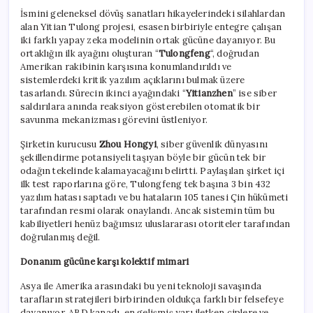
İsmini geleneksel dövüş sanatları hikayelerindeki silahlardan
alan Yitian Tulong projesi, esasen birbiriyle entegre çalışan
iki farklı yapay zeka modelinin ortak gücüne dayanıyor. Bu
ortaklığın ilk ayağını oluşturan “
Tulongfeng
“, doğrudan
Amerikan rakibinin karşısına konumlandırıldı ve
sistemlerdeki kritik yazılım açıklarını bulmak üzere
tasarlandı. Sürecin ikinci ayağındaki “
Yitianzhen
” ise siber
saldırılara anında reaksiyon gösterebilen otomatik bir
savunma mekanizması görevini üstleniyor.
Şirketin kurucusu
Zhou Hongyi
, siber güvenlik dünyasını
şekillendirme potansiyeli taşıyan böyle bir gücün tek bir
odağın tekelinde kalamayacağını belirtti. Paylaşılan şirket içi
ilk test raporlarına göre, Tulongfeng tek başına 3 bin 432
yazılım hatası saptadı ve bu hataların 105 tanesi Çin hükümeti
tarafından resmi olarak onaylandı. Ancak sistemin tüm bu
kabiliyetleri henüz bağımsız uluslararası otoriteler tarafından
doğrulanmış değil.
Donanım gücüne karşı kolektif mimari
Asya ile Amerika arasındaki bu yeni teknoloji savaşında
tarafların stratejileri birbirinden oldukça farklı bir felsefeye
dayanıyor. ABD kanadı, en gelişmiş yarı iletken çiplere ve