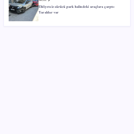
Ehliyetsiz sürücü park halindeki araçlara çarptı:
Yaralılar var
SON YAZILAR
Konutlar Ekim 2026’da tamam
Google Pixel Watch 5 Sızdırıldı: İşte Detaylar
CHP Mut ve Silifke İlçe Başkanlıklarında toplu istifa:
YENİ Parti’ye katılma kararı aldılar
Müze arşivinde unutulan canlılar: Herkes denizatı