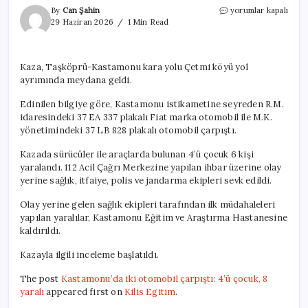
Kastamonu’da
By
Can Şahin
yorumlar kapalı
iki
29 Haziran 2026
1 Min Read
otomobil
çarpıştı:
4’ü
Kaza, Taşköprü-Kastamonu kara yolu Çetmi köyü yol
çocuk,
ayrımında meydana geldi.
8
yaralı
Edinilen bilgiye göre, Kastamonu istikametine seyreden R.M.
için
idaresindeki 37 EA 337 plakalı Fiat marka otomobil ile M.K.
yönetimindeki 37 LB 828 plakalı otomobil çarpıştı.
Kazada sürücüler ile araçlarda bulunan 4’ü çocuk 6 kişi
yaralandı. 112 Acil Çağrı Merkezine yapılan ihbar üzerine olay
yerine sağlık, itfaiye, polis ve jandarma ekipleri sevk edildi.
Olay yerine gelen sağlık ekipleri tarafından ilk müdahaleleri
yapılan yaralılar, Kastamonu Eğitim ve Araştırma Hastanesine
kaldırıldı.
Kazayla ilgili inceleme başlatıldı.
The post
Kastamonu’da iki otomobil çarpıştı: 4’ü çocuk, 8
yaralı
appeared first on
Kilis Egitim
.