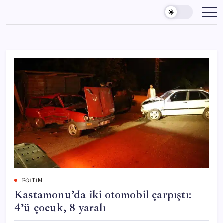
Skip
to
content
EĞITIM
Kastamonu’da iki otomobil çarpıştı:
4’ü çocuk, 8 yaralı