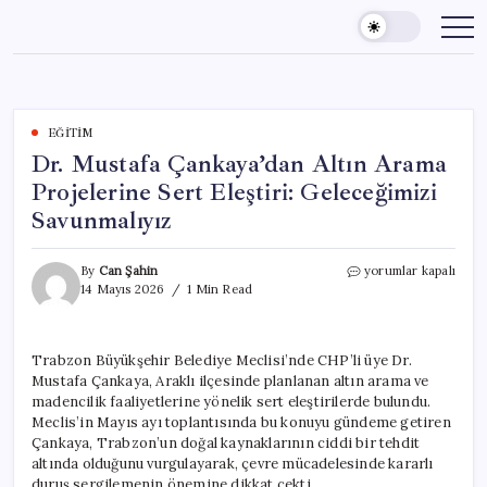
Skip
to
content
EĞITIM
Dr. Mustafa Çankaya’dan Altın Arama
Projelerine Sert Eleştiri: Geleceğimizi
Savunmalıyız
Dr.
By
Can Şahin
yorumlar kapalı
Mustafa
14 Mayıs 2026
1 Min Read
Çankaya’dan
Altın
Arama
Trabzon Büyükşehir Belediye Meclisi’nde CHP’li üye Dr.
Projelerine
Mustafa Çankaya, Araklı ilçesinde planlanan altın arama ve
Sert
Eleştiri:
madencilik faaliyetlerine yönelik sert eleştirilerde bulundu.
Geleceğimizi
Meclis’in Mayıs ayı toplantısında bu konuyu gündeme getiren
Savunmalıyız
Çankaya, Trabzon’un doğal kaynaklarının ciddi bir tehdit
için
altında olduğunu vurgulayarak, çevre mücadelesinde kararlı
duruş sergilemenin önemine dikkat çekti.