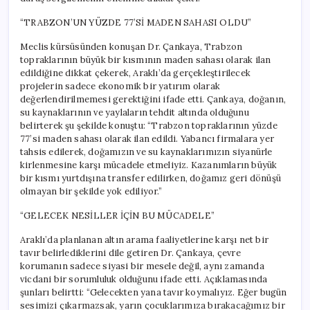
“TRABZON’UN YÜZDE 77’Sİ MADEN SAHASI OLDU”
Meclis kürsüsünden konuşan Dr. Çankaya, Trabzon
topraklarının büyük bir kısmının maden sahası olarak ilan
edildiğine dikkat çekerek, Araklı’da gerçekleştirilecek
projelerin sadece ekonomik bir yatırım olarak
değerlendirilmemesi gerektiğini ifade etti. Çankaya, doğanın,
su kaynaklarının ve yaylaların tehdit altında olduğunu
belirterek şu şekilde konuştu: “Trabzon topraklarının yüzde
77’si maden sahası olarak ilan edildi. Yabancı firmalara yer
tahsis edilerek, doğamızın ve su kaynaklarımızın siyanürle
kirlenmesine karşı mücadele etmeliyiz. Kazanımların büyük
bir kısmı yurtdışına transfer edilirken, doğamız geri dönüşü
olmayan bir şekilde yok ediliyor.”
“GELECEK NESİLLER İÇİN BU MÜCADELE”
Araklı’da planlanan altın arama faaliyetlerine karşı net bir
tavır belirlediklerini dile getiren Dr. Çankaya, çevre
korumanın sadece siyasi bir mesele değil, aynı zamanda
vicdani bir sorumluluk olduğunu ifade etti. Açıklamasında
şunları belirtti: “Gelecekten yana tavır koymalıyız. Eğer bugün
sesimizi çıkarmazsak, yarın çocuklarımıza bırakacağımız bir