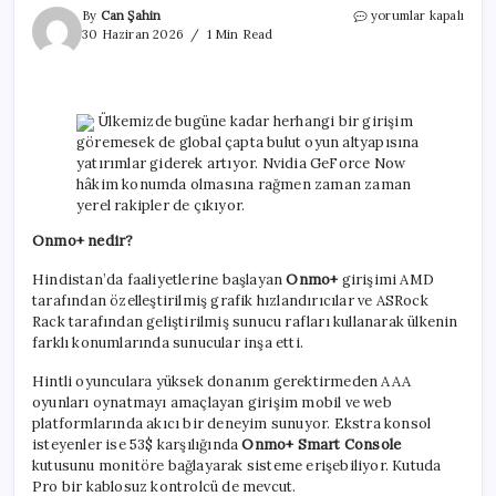
Bulut
By
Can Şahin
yorumlar kapalı
oyun
30 Haziran 2026
1 Min Read
yarışına
yeni
bir
isim
Ülkemizde bugüne kadar herhangi bir girişim
daha
göremesek de global çapta bulut oyun altyapısına
katılıyor:
yatırımlar giderek artıyor. Nvidia GeForce Now
Onmo+
hâkim konumda olmasına rağmen zaman zaman
için
yerel rakipler de çıkıyor.
Onmo+ nedir?
Hindistan’da faaliyetlerine başlayan
Onmo+
girişimi AMD
tarafından özelleştirilmiş grafik hızlandırıcılar ve ASRock
Rack tarafından geliştirilmiş sunucu rafları kullanarak ülkenin
farklı konumlarında sunucular inşa etti.
Hintli oyunculara yüksek donanım gerektirmeden AAA
oyunları oynatmayı amaçlayan girişim mobil ve web
platformlarında akıcı bir deneyim sunuyor. Ekstra konsol
isteyenler ise 53$ karşılığında
Onmo+ Smart Console
kutusunu monitöre bağlayarak sisteme erişebiliyor. Kutuda
Pro bir kablosuz kontrolcü de mevcut.