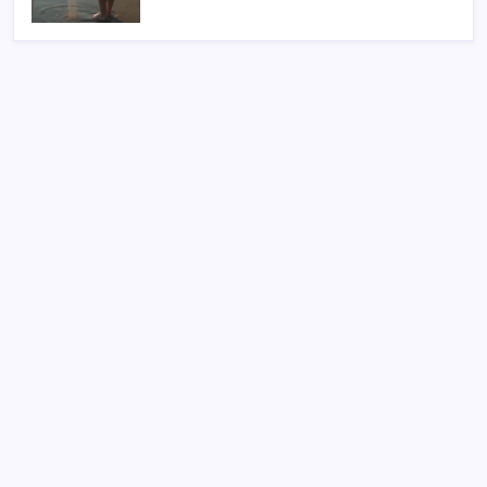
SON YAZILAR
Yapay zeka insanların ‘daha az okumasına katkı’
sağlıyor
Türk şirket, Abu Dabi ile Dubai arasındaki seyahat
süresini 30 dakikaya indiriyor
Pekin’de parklara aşırı sıcaklarda görev yapacak 72
robot yerleştirildi
Apple Ürünlerine Yeni Zam Dalgası Geliyor! iPhone