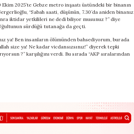
9 Ekim 2025’te Gebze metro inşaatı üstündeki bir binanın
 Gergerlioğlu, “Sabah saati, düşünün, 7.30’da aniden binanız
a iktidar yetkilileri ne dedi biliyor musunuz ?” diye
 Uğultunun sürdüğü tutanağa da geçti.
nız ya! Ben insanların ölümünden bahsediyorum, burada
lah size ya! Ne kadar vicdansızsınız!” diyerek tepki
ırıyorsun ?” karşılığını verdi. Bu sırada “AKP sıralarından