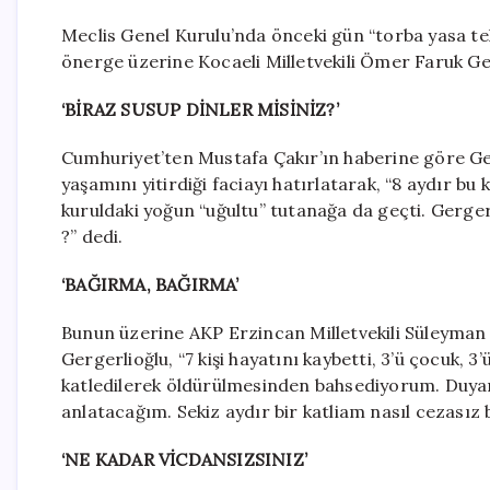
Meclis Genel Kurulu’nda önceki gün “torba yasa tek
önerge üzerine Kocaeli Milletvekili Ömer Faruk Ge
‘BİRAZ SUSUP DİNLER MİSİNİZ?’
Cumhuriyet’ten Mustafa Çakır’ın haberine göre Ger
yaşamını yitirdiği faciayı hatırlatarak, “8 aydır b
kuruldaki yoğun “uğultu” tutanağa da geçti. Gerger
?” dedi.
‘BAĞIRMA, BAĞIRMA’
Bunun üzerine AKP Erzincan Milletvekili Süleyman 
Gergerlioğlu, “7 kişi hayatını kaybetti, 3’ü çocuk, 3
katledilerek öldürülmesinden bahsediyorum. Duyars
anlatacağım. Sekiz aydır bir katliam nasıl cezasız
‘NE KADAR VİCDANSIZSINIZ’