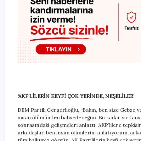
‘AKP’LİLERİN KEYFİ ÇOK YERİNDE, NEŞELİLER’
DEM Partili Gergerlioğlu, “Bakın, ben size Gebze v
insan ölümünden bahsedeceğim. Bu kadar vicdansız
sonrasındaki gelişmeleri anlattı. AKP’lilere tepki
arkadaşlar, ben insan ölümlerini anlatıyorum, arka
tüm halkımız görsün. AK Partililerin keyfi çok yer