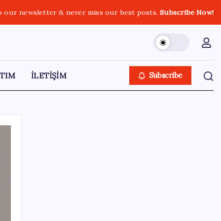
o our newsletter & never miss our best posts.
Subscribe Now!
TIM
İLETİŞİM
Subscribe
SON YAZILAR
Yapay zeka insanların ‘daha az okumasına
katkı’ sağlıyor