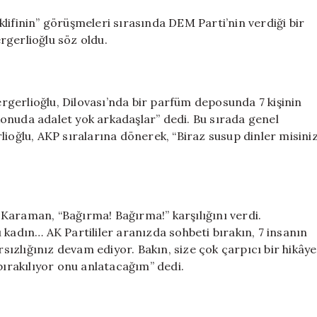
AKP’lilerin
gülüşmesi
lifinin” görüşmeleri sırasında DEM Parti’nin verdiği bir
çileden
rgerlioğlu söz oldu.
çıkardı
için
gerlioğlu, Dilovası’nda bir parfüm deposunda 7 kişinin
u konuda adalet yok arkadaşlar” dedi. Bu sırada genel
lioğlu, AKP sıralarına dönerek, “Biraz susup dinler misini
Karaman, “Bağırma! Bağırma!” karşılığını verdi.
’ü kadın… AK Partililer aranızda sohbeti bırakın, 7 insanın
ızlığınız devam ediyor. Bakın, size çok çarpıcı bir hikâye
 bırakılıyor onu anlatacağım” dedi.