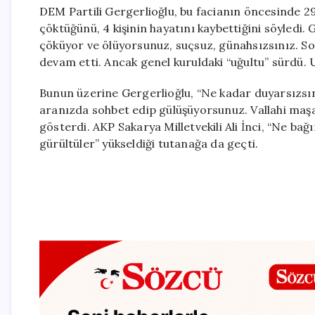
DEM Partili Gergerlioğlu, bu facianın öncesinde 2
çöktüğünü, 4 kişinin hayatını kaybettiğini söyledi.
çöküyor ve ölüyorsunuz, suçsuz, günahsızsınız. Sonr
devam etti. Ancak genel kuruldaki “uğultu” sürdü.
Bunun üzerine Gergerlioğlu, “Ne kadar duyarsızsı
aranızda sohbet edip gülüşüyorsunuz. Vallahi maşal
gösterdi. AKP Sakarya Milletvekili Ali İnci, “Ne bağ
gürültüler” yükseldiği tutanağa da geçti.