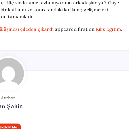
u, “Hiç vicdanınız sızlamıyor mu arkadaşlar ya ? Gayet
 bir katliamı ve sonrasındaki korkunç gelişmeleri
sını tamamladı.
gülüşmesi çileden çıkardı
appeared first on
Kilis Egitim
.
Author
an Şahin
Follow Me