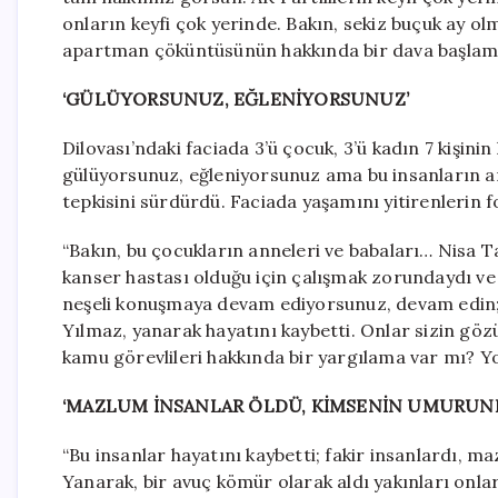
onların keyfi çok yerinde. Bakın, sekiz buçuk ay 
apartman çöküntüsünün hakkında bir dava başlam
‘GÜLÜYORSUNUZ, EĞLENİYORSUNUZ’
Dilovası’ndaki faciada 3’ü çocuk, 3’ü kadın 7 kişinin
gülüyorsunuz, eğleniyorsunuz ama bu insanların ann
tepkisini sürdürdü. Faciada yaşamını yitirenlerin f
“Bakın, bu çocukların anneleri ve babaları… Nisa Ta
kanser hastası olduğu için çalışmak zorundaydı v
neşeli konuşmaya devam ediyorsunuz, devam edin; b
Yılmaz, yanarak hayatını kaybetti. Onlar sizin gözü
kamu görevlileri hakkında bir yargılama var mı? Yo
‘MAZLUM İNSANLAR ÖLDÜ, KİMSENİN UMURUND
“Bu insanlar hayatını kaybetti; fakir insanlardı, 
Yanarak, bir avuç kömür olarak aldı yakınları onla