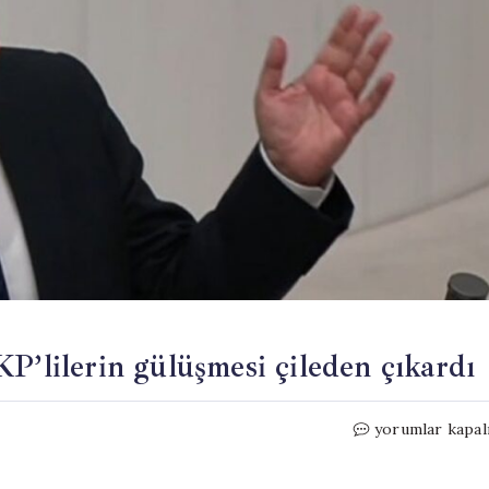
P’lilerin gülüşmesi çileden çıkardı
Meclis’te
yorumlar kapal
facia
konuşulurken