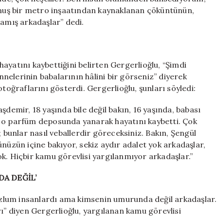
olmuş bir metro inşaatından kaynaklanan çöküntünün,
amış arkadaşlar” dedi.
 hayatını kaybettiğini belirten Gergerlioğlu, “Şimdi
elerinin babalarının hâlini bir görseniz” diyerek
otoğraflarını gösterdi. Gergerlioğlu, şunları söyledi:
şdemir, 18 yaşında bile değil bakın, 16 yaşında, babası
e o parfüm deposunda yanarak hayatını kaybetti. Çok
unlar nasıl veballerdir göreceksiniz. Bakın, Şengül
nüzün içine bakıyor, sekiz aydır adalet yok arkadaşlar,
k. Hiçbir kamu görevlisi yargılanmıyor arkadaşlar.”
A DEĞİL’
mazlum insanlardı ama kimsenin umurunda değil arkadaşlar.
rı” diyen Gergerlioğlu, yargılanan kamu görevlisi