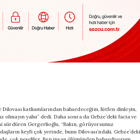
e Dilovası katliamlarından bahsedeceğim, lütfen dinleyin,
 olmayın yahu” dedi. Daha sonra da Gebze’deki facia ve
sini sürdüren Gergerlioğlu, “Bakın, görüyorsunuz
daşların keyfi çok yerinde, bunu Dilovası’ndaki, Gebze’dek
inde, çok neşeliler. Ben insan ölümünden bahsediyorum,