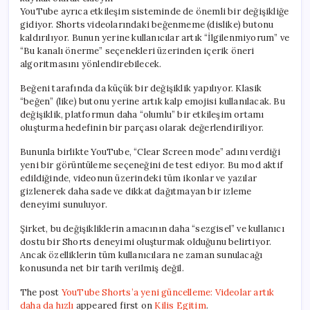
YouTube ayrıca etkileşim sisteminde de önemli bir değişikliğe
gidiyor. Shorts videolarındaki beğenmeme (dislike) butonu
kaldırılıyor. Bunun yerine kullanıcılar artık “İlgilenmiyorum” ve
“Bu kanalı önerme” seçenekleri üzerinden içerik öneri
algoritmasını yönlendirebilecek.
Beğeni tarafında da küçük bir değişiklik yapılıyor. Klasik
“beğen” (like) butonu yerine artık kalp emojisi kullanılacak. Bu
değişiklik, platformun daha “olumlu” bir etkileşim ortamı
oluşturma hedefinin bir parçası olarak değerlendiriliyor.
Bununla birlikte YouTube, “Clear Screen mode” adını verdiği
yeni bir görüntüleme seçeneğini de test ediyor. Bu mod aktif
edildiğinde, videonun üzerindeki tüm ikonlar ve yazılar
gizlenerek daha sade ve dikkat dağıtmayan bir izleme
deneyimi sunuluyor.
Şirket, bu değişikliklerin amacının daha “sezgisel” ve kullanıcı
dostu bir Shorts deneyimi oluşturmak olduğunu belirtiyor.
Ancak özelliklerin tüm kullanıcılara ne zaman sunulacağı
konusunda net bir tarih verilmiş değil.
The post
YouTube Shorts’a yeni güncelleme: Videolar artık
daha da hızlı
appeared first on
Kilis Egitim
.