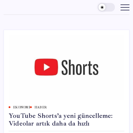
Skip
to
content
EKONOMI
HABER
YouTube Shorts’a yeni güncelleme:
Videolar artık daha da hızlı