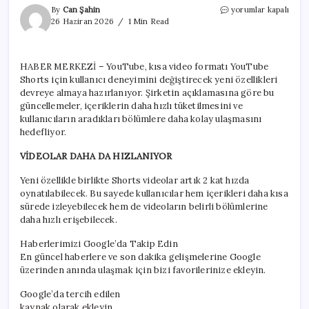
YouTube
By
Can Şahin
yorumlar kapalı
Shorts’a
26 Haziran 2026
1 Min Read
yeni
güncelleme:
Videolar
HABER MERKEZİ – YouTube, kısa video formatı YouTube
artık
Shorts için kullanıcı deneyimini değiştirecek yeni özellikleri
daha
da
devreye almaya hazırlanıyor. Şirketin açıklamasına göre bu
hızlı
güncellemeler, içeriklerin daha hızlı tüketilmesini ve
için
kullanıcıların aradıkları bölümlere daha kolay ulaşmasını
hedefliyor.
VİDEOLAR DAHA DA HIZLANIYOR
Yeni özellikle birlikte Shorts videolar artık 2 kat hızda
oynatılabilecek. Bu sayede kullanıcılar hem içerikleri daha kısa
sürede izleyebilecek hem de videoların belirli bölümlerine
daha hızlı erişebilecek.
Haberlerimizi Google’da Takip Edin
En güncel haberlere ve son dakika gelişmelerine Google
üzerinden anında ulaşmak için bizi favorilerinize ekleyin.
Google’da tercih edilen
kaynak olarak ekleyin