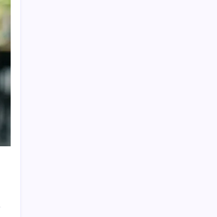
Pekin’de parklara aşırı sıcaklarda görev
yapacak 72 robot yerleştirildi
Apple Ürünlerine Yeni Zam Dalgası Geliyor!
iPhone Fiyatı Uçacak!
ATA AÖF bütünleme sınav sonuçları ne
zaman açıklanacak? 2026 ATA AÖF
bütünleme sonuç tarihi ve sorgulama
ekranı…
2 milyar yıllık dağın zirvesinde bambaşka
bir dünya var
MHP’li Feti Yıldız’dan ‘parti kapatma’ çıkışı:
‘Rüşvet ve yolsuzlukların odağı olmak’
eklenmeli
Yuan 2023’ten beri en yüksek seviyesine
yükseldi
Son Dakika… Gözaltına alınan Sinem
Dedetaş’tan ilk açıklama: ‘Aklım ve kalbim