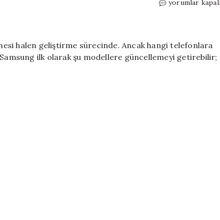
Android
yorumlar kapal
17
temelli
One
UI
esi halen geliştirme sürecinde. Ancak hangi telefonlara
9
 Samsung ilk olarak şu modellere güncellemeyi getirebilir;
güncellemesini
alacak
Samsung
telefonlar
için