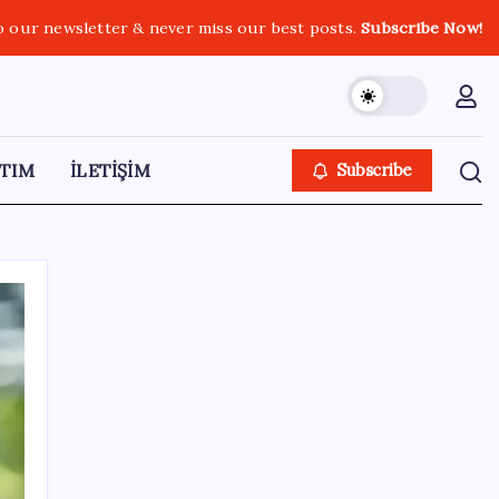
o our newsletter & never miss our best posts.
Subscribe Now!
TIM
İLETİŞİM
Subscribe
SON YAZILAR
Türk şirket, Abu Dabi ile Dubai arasındaki
seyahat süresini 30 dakikaya indiriyor