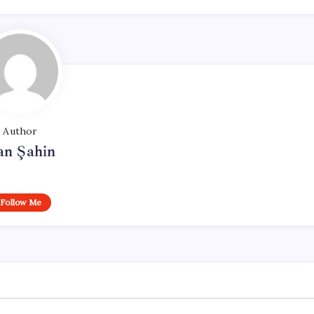
Author
an Şahin
Follow Me