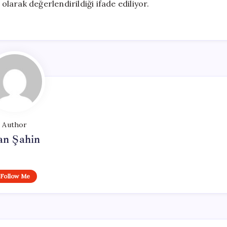
olarak değerlendirildiği ifade ediliyor.
Author
an Şahin
Follow Me