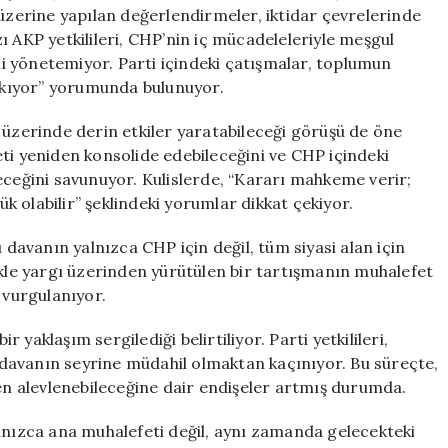
Derinleşiyor
 üzerine yapılan değerlendirmeler, iktidar çevrelerinde
için
ı AKP yetkilileri, CHP’nin iç mücadeleleriyle meşgul
 yönetemiyor. Parti içindeki çatışmalar, toplumun
kıyor” yorumunda bulunuyor.
 üzerinde derin etkiler yaratabileceği görüşü de öne
ti yeniden konsolide edebileceğini ve CHP içindeki
eceğini savunuyor. Kulislerde, “Kararı mahkeme verir;
 olabilir” şeklindeki yorumlar dikkat çekiyor.
 davanın yalnızca CHP için değil, tüm siyasi alan için
ikle yargı üzerinden yürütülen bir tartışmanın muhalefet
 vurgulanıyor.
yaklaşım sergilediği belirtiliyor. Parti yetkilileri,
davanın seyrine müdahil olmaktan kaçınıyor. Bu süreçte,
den alevlenebileceğine dair endişeler artmış durumda.
alnızca ana muhalefeti değil, aynı zamanda gelecekteki