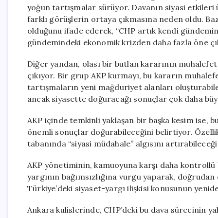
yoğun tartışmalar sürüyor. Davanın siyasi etkileri
farklı görüşlerin ortaya çıkmasına neden oldu. Baz
olduğunu ifade ederek, “CHP artık kendi gündemini
gündemindeki ekonomik krizden daha fazla öne çı
Diğer yandan, olası bir butlan kararının muhalefet
çıkıyor. Bir grup AKP kurmayı, bu kararın muhalefe
tartışmaların yeni mağduriyet alanları oluşturabil
ancak siyasette doğuracağı sonuçlar çok daha büyük
AKP içinde temkinli yaklaşan bir başka kesim ise, bu
önemli sonuçlar doğurabileceğini belirtiyor. Özell
tabanında “siyasi müdahale” algısını artırabileceği
AKP yönetiminin, kamuoyuna karşı daha kontrollü bir 
yargının bağımsızlığına vurgu yaparak, doğrudan 
Türkiye’deki siyaset-yargı ilişkisi konusunun yeni
Ankara kulislerinde, CHP’deki bu dava sürecinin y