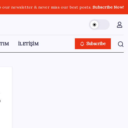
o our newsletter & never miss our best posts.
Subscribe Now!
TIM
İLETİŞİM
Subscribe
ı
SON YAZILAR
Google Pixel Watch 5 Sızdırıldı: İşte
Detaylar