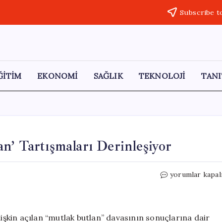
Subscribe t
ĞİTİM
EKONOMİ
SAĞLIK
TEKNOLOJİ
TANI
n’ Tartışmaları Derinleşiyor
AKP
yorumlar kapal
Kulislerinde
‘Mutlak
Butlan’
Tartışmaları
lişkin açılan “mutlak butlan” davasının sonuçlarına dair