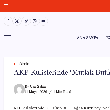
Skip
-
to
content
https://www.facebook.com/
https://twitter.com/
https://t.me/
https://www.instagram.com/
https://youtube.com/
ANA SAYFA
E
EĞITIM
AKP Kulislerinde ‘Mutlak Butla
By
Can Şahin
11 Mayıs 2026
1 Min Read
AKP kulislerinde, CHP’nin 38. Olağan Kurultayı’na i