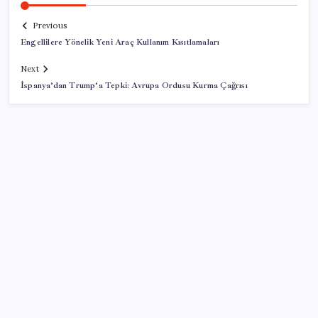
Previous
Engellilere Yönelik Yeni Araç Kullanım Kısıtlamaları
Next
İspanya’dan Trump’a Tepki: Avrupa Ordusu Kurma Çağrısı
SON YAZILAR
Yapay zeka insanların ‘daha az okumasına katkı’
sağlıyor
Türk şirket, Abu Dabi ile Dubai arasındaki seyahat