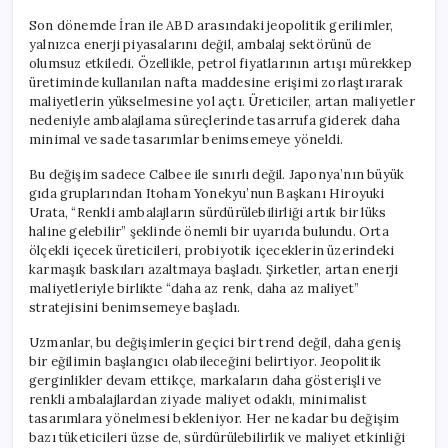
Son dönemde İran ile ABD arasındaki jeopolitik gerilimler,
yalnızca enerji piyasalarını değil, ambalaj sektörünü de
olumsuz etkiledi. Özellikle, petrol fiyatlarının artışı mürekkep
üretiminde kullanılan nafta maddesine erişimi zorlaştırarak
maliyetlerin yükselmesine yol açtı. Üreticiler, artan maliyetler
nedeniyle ambalajlama süreçlerinde tasarrufa giderek daha
minimal ve sade tasarımlar benimsemeye yöneldi.
Bu değişim sadece Calbee ile sınırlı değil. Japonya’nın büyük
gıda gruplarından Itoham Yonekyu’nun Başkanı Hiroyuki
Urata, “Renkli ambalajların sürdürülebilirliği artık bir lüks
haline gelebilir” şeklinde önemli bir uyarıda bulundu. Orta
ölçekli içecek üreticileri, probiyotik içeceklerin üzerindeki
karmaşık baskıları azaltmaya başladı. Şirketler, artan enerji
maliyetleriyle birlikte “daha az renk, daha az maliyet”
stratejisini benimsemeye başladı.
Uzmanlar, bu değişimlerin geçici bir trend değil, daha geniş
bir eğilimin başlangıcı olabileceğini belirtiyor. Jeopolitik
gerginlikler devam ettikçe, markaların daha gösterişli ve
renkli ambalajlardan ziyade maliyet odaklı, minimalist
tasarımlara yönelmesi bekleniyor. Her ne kadar bu değişim
bazı tüketicileri üzse de, sürdürülebilirlik ve maliyet etkinliği