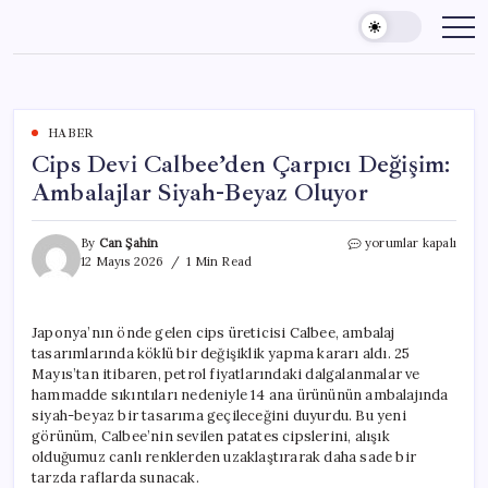
Skip
to
content
HABER
Cips Devi Calbee’den Çarpıcı Değişim:
Ambalajlar Siyah-Beyaz Oluyor
Cips
By
Can Şahin
yorumlar kapalı
Devi
12 Mayıs 2026
1 Min Read
Calbee’den
Çarpıcı
Değişim:
Japonya’nın önde gelen cips üreticisi Calbee, ambalaj
Ambalajlar
tasarımlarında köklü bir değişiklik yapma kararı aldı. 25
Siyah-
Beyaz
Mayıs’tan itibaren, petrol fiyatlarındaki dalgalanmalar ve
Oluyor
hammadde sıkıntıları nedeniyle 14 ana ürününün ambalajında
için
siyah-beyaz bir tasarıma geçileceğini duyurdu. Bu yeni
görünüm, Calbee’nin sevilen patates cipslerini, alışık
olduğumuz canlı renklerden uzaklaştırarak daha sade bir
tarzda raflarda sunacak.