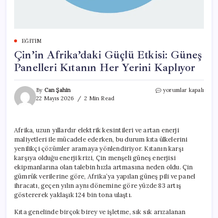
EĞITIM
Çin’in Afrika’daki Güçlü Etkisi: Güneş
Panelleri Kıtanın Her Yerini Kaplıyor
Çin’in
By
Can Şahin
yorumlar kapalı
Afrika’daki
22 Mayıs 2026
2 Min Read
Güçlü
Etkisi:
Güneş
Afrika, uzun yıllardır elektrik kesintileri ve artan enerji
Panelleri
maliyetleri ile mücadele ederken, bu durum kıta ülkelerini
Kıtanın
Her
yenilikçi çözümler aramaya yönlendiriyor. Kıtanın karşı
Yerini
karşıya olduğu enerji krizi, Çin menşeli güneş enerjisi
Kaplıyor
ekipmanlarına olan talebin hızla artmasına neden oldu. Çin
için
gümrük verilerine göre, Afrika’ya yapılan güneş pili ve panel
ihracatı, geçen yılın aynı dönemine göre yüzde 83 artış
göstererek yaklaşık 124 bin tona ulaştı.
Kıta genelinde birçok birey ve işletme, sık sık arızalanan