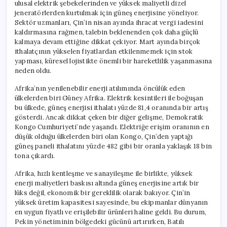
ulusal elektrik şebekelerinden ve yüksek maliyetli dizel
jeneratörlerden kurtulmak için güneş enerjisine yöneliyor.
Sektör uzmanları, Çin’in nisan ayında ihracat vergi iadesini
kaldırmasına rağmen, talebin beklenenden çok daha güçlü
kalmaya devam ettiğine dikkat çekiyor. Mart ayında birçok
ithalatçının yükselen fiyatlardan etkilenmemek için stok
yapması, küresel lojistikte önemli bir hareketlilik yaşanmasına
neden oldu.
Afrika’nın yenilenebilir enerji atılımında öncülük eden
ülkelerden biri Güney Afrika. Elektrik kesintileri ile boğuşan
bu ülkede, güneş enerjisi ithalatı yüzde 81,4 oranında bir artış
gösterdi. Ancak dikkat çeken bir diğer gelişme, Demokratik
Kongo Cumhuriyeti’nde yaşandı. Elektriğe erişim oranının en
düşük olduğu ülkelerden biri olan Kongo, Çin’den yaptığı
güneş paneli ithalatını yüzde 482 gibi bir oranla yaklaşık 18 bin
tona çıkardı.
Afrika, hızlı kentleşme ve sanayileşme ile birlikte, yüksek
enerji maliyetleri baskısı altında güneş enerjisine artık bir
lüks değil, ekonomik bir gereklilik olarak bakıyor. Çin’in
yüksek üretim kapasitesi sayesinde, bu ekipmanlar dünyanın
en uygun fiyatlı ve erişilebilir ürünleri haline geldi. Bu durum,
Pekin yönetiminin bölgedeki gücünü artırırken, Batılı