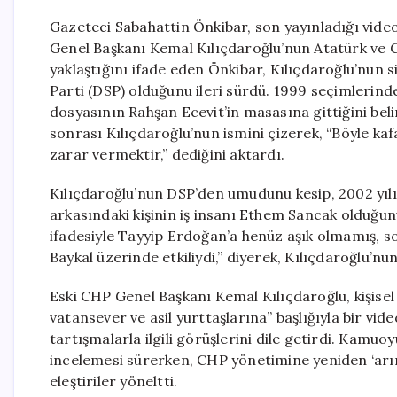
Gazeteci Sabahattin Önkibar, son yayınladığı vide
Genel Başkanı Kemal Kılıçdaroğlu’nun Atatürk ve C
yaklaştığını ifade eden Önkibar, Kılıçdaroğlu’nun s
Parti (DSP) olduğunu ileri sürdü. 1999 seçimlerind
dosyasının Rahşan Ecevit’in masasına gittiğini beli
sonrası Kılıçdaroğlu’nun ismini çizerek, “Böyle kafa 
zarar vermektir,” dediğini aktardı.
Kılıçdaroğlu’nun DSP’den umudunu kesip, 2002 yılı
arkasındaki kişinin iş insanı Ethem Sancak olduğ
ifadesiyle Tayyip Erdoğan’a henüz aşık olmamış, sol
Baykal üzerinde etkiliydi,” diyerek, Kılıçdaroğlu’n
Eski CHP Genel Başkanı Kemal Kılıçdaroğlu, kişisel
vatansever ve asil yurttaşlarına” başlığıyla bir vi
tartışmalarla ilgili görüşlerini dile getirdi. Kamuo
incelemesi sürerken, CHP yönetimine yeniden ‘arı
eleştiriler yöneltti.