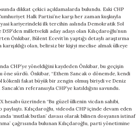
İddia:
Bülent
osunda dikkat çekici açıklamalarda bulundu. Eski CHP
Ecevit,
umhuriyet Halk Partisi’ne karşı her zaman kuşkuyla
Kılıçdaroğlu’nu
iyasi kariyerindeki ilk tercihin aslında Demokratik Sol
Neden
e DSP’den milletvekili aday adayı olan Kılıçdaroğlu’nun
Veto
rten Önkibar, Bülent Ecevit’in yaptığı detaylı araştırma
Etti?
karışıklığı olan, belirsiz bir kişiyi meclise almak ülkeye
için
nda CHP’ye yöneldiğini kaydeden Önkibar, bu geçişin
unu öne sürdü. Önkibar, “Ethem Sancak o dönemde, kendi
 kökenli fakat büyük bir zengin olmuş biriydi ve Deniz
un Sancak’ın referansıyla CHP’ye katıldığını savundu.
 X hesabı üzerinden “Bu güzel ülkenin vicdan sahibi,
deo paylaştı. Kılıçdaroğlu, videoda CHP içinde devam eden
yunda ‘mutlak butlan’ davası olarak bilinen dosyanın istinaf
nma’ çağrısında bulunan Kılıçdaroğlu, parti yönetimine