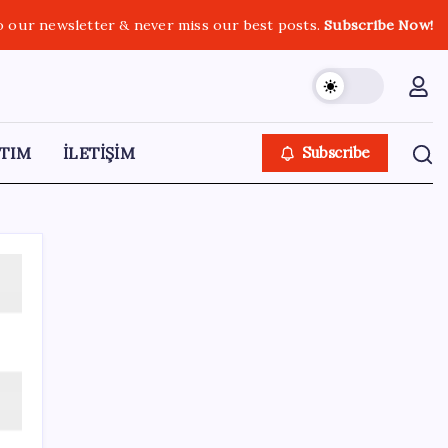
o our newsletter & never miss our best posts.
Subscribe Now!
TIM
İLETİŞİM
Subscribe
SON YAZILAR
Yapay zeka insanların ‘daha az okumasına
katkı’ sağlıyor