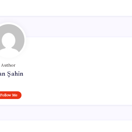
Author
an Şahin
Follow Me