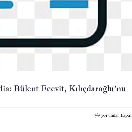
ia: Bülent Ecevit, Kılıçdaroğlu’nu
Sabahattin
yorumlar kapal
Önkibar’dan
Şok