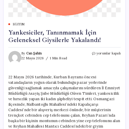
EĞITIM
Yankesiciler, Tanınmamak İçin
Geleneksel Giysilerle Yakalandı!
Yankesiciler,
By
Can Şahin
yorumlar kapalı
Tanınmamak
22 Mayıs 2026
1 Min Read
İçin
Geleneksel
Giysilerle
22 Mayıs 2026 tarihinde, Kurban Bayramı öncesi
Yakalandı!
vatandaşların yoğun olarak bulunduğu pazar yerlerinde
için
güvenliği sağlamak amacıyla çalışmalarını sürdüren İl Emniyet
Müdürlüğü Asayiş Şube Müdürlüğü Güven Timleri, yankesicilik
ve hırsızlık yapan iki kadın şüpheliyi tespit etti. Osmangazi
ilçesinde, Nalbantoğlu Mahallesi’ndeki Kapalıçarşı
Caddesi’nde bir alışveriş merkezi önünde, bir müşterinin
trençkot cebinden cep telefonunu çalan, Reyhan Pazarı’nda
başka bir kişinin montunun cebinden yine cep telefonunu alan
ve Reyhan Mahallesi Mantıcı Caddesi’ndeki bir giyim