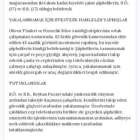
mağazasından iki takım kadın kıyafeti çalan şüphelilerin, S.Ö.
(37) ve S.B. (27) olduğu belirlendi.
YAKALANMAMAK İÇİN STRATEJİK HAMLELER YAPMIŞLAR
Güven Timleri ve Hırsızlık Büro Amirliği ekiplerinin ortak
çalışmaları sonucunda, 82 farklı güvenlik kamerasından elde
edilen 45 saatlik görüntü incelemesi yapılmış, bu sayede
şüphelilerin kimliği belirlenmiştir. Şüphelilerin, tanınmamak
için çarşaf ve peçe giydiği, alışveriş yapan kadınları takip
ederek çanta ve ceplerinden cep telefonlarıyla cüzdan
çalmaya çalıştığı anlaşılmıştır. Ayrıca, yakalanmamak için
sürekli güzergah ve araç değiştirdikleri tespit edilmiştir.
TUTUKLANDILAR
S.Ö. ve S.B., Reyhan Pazarı’ndaki yankesicilik olayının
ardından taksiyle kaçmaya çalışırken, kendilerini takip eden
güvenlik güçleri tarafından yakalanmıştır. Üzerlerinde
çaldıkları cep telefonlarıyla birlikte ele geçirilen şüpheliler,
emniyetteki işlemlerinin tamamlanmasının ardından, adliyeye
sevk edilerek çıkarıldıkları mahkeme tarafından
tutuklanmışlardır.