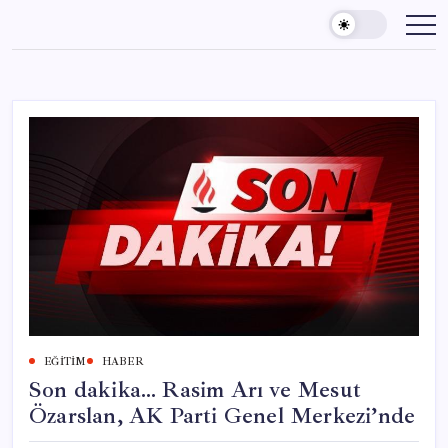
Skip
to
content
EĞITIM
HABER
Son dakika… Rasim Arı ve Mesut
Özarslan, AK Parti Genel Merkezi’nde