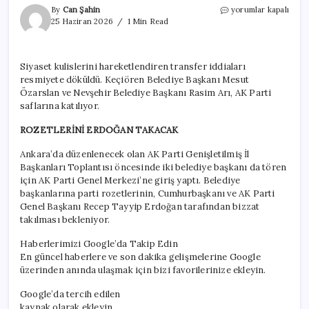
Son
By
Can Şahin
yorumlar kapalı
dakika…
25 Haziran 2026
1 Min Read
Rasim
Arı
ve
Siyaset kulislerini hareketlendiren transfer iddiaları
Mesut
resmiyete döküldü. Keçiören Belediye Başkanı Mesut
Özarslan,
AK
Özarslan ve Nevşehir Belediye Başkanı Rasim Arı, AK Parti
Parti
saflarına katılıyor.
Genel
Merkezi’nde
ROZETLERİNİ ERDOĞAN TAKACAK
için
Ankara’da düzenlenecek olan AK Parti Genişletilmiş İl
Başkanları Toplantısı öncesinde iki belediye başkanı da tören
için AK Parti Genel Merkezi’ne giriş yaptı. Belediye
başkanlarına parti rozetlerinin, Cumhurbaşkanı ve AK Parti
Genel Başkanı Recep Tayyip Erdoğan tarafından bizzat
takılması bekleniyor.
Haberlerimizi Google’da Takip Edin
En güncel haberlere ve son dakika gelişmelerine Google
üzerinden anında ulaşmak için bizi favorilerinize ekleyin.
Google’da tercih edilen
kaynak olarak ekleyin