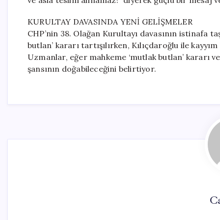
ve asla teslim alınamaz!” diyerek güçlü bir mesaj v
KURULTAY DAVASINDA YENİ GELİŞMELER
CHP’nin 38. Olağan Kurultayı davasının istinafa 
butlan’ kararı tartışılırken, Kılıçdaroğlu ile kayyı
Uzmanlar, eğer mahkeme ‘mutlak butlan’ kararı ver
şansının doğabileceğini belirtiyor.
C