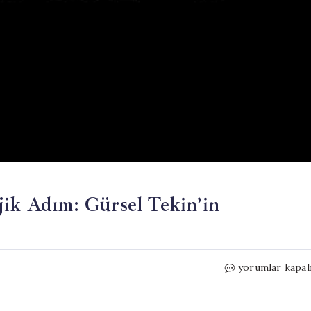
jik Adım: Gürsel Tekin’in
Kemal
yorumlar kapal
Kılıçdaroğlu’nd
Stratejik
Adım: