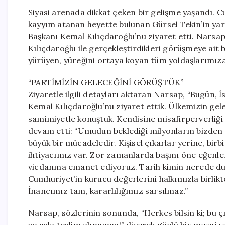
Siyasi arenada dikkat çeken bir gelişme yaşandı. Cu
kayyım atanan heyette bulunan Gürsel Tekin’in ya
Başkanı Kemal Kılıçdaroğlu’nu ziyaret etti. Narsa
Kılıçdaroğlu ile gerçekleştirdikleri görüşmeye ait
yürüyen, yüreğini ortaya koyan tüm yoldaşlarımıza 
“PARTİMİZİN GELECEĞİNİ GÖRÜŞTÜK”
Ziyaretle ilgili detayları aktaran Narsap, “Bugün, 
Kemal Kılıçdaroğlu’nu ziyaret ettik. Ülkemizin gele
samimiyetle konuştuk. Kendisine misafirperverliği 
devam etti: “Umudun beklediği milyonların bizden ta
büyük bir mücadeledir. Kişisel çıkarlar yerine, birb
ihtiyacımız var. Zor zamanlarda başını öne eğenl
vicdanına emanet ediyoruz. Tarih kimin nerede du
Cumhuriyet’in kurucu değerlerini halkımızla birli
İnancımız tam, kararlılığımız sarsılmaz.”
Narsap, sözlerinin sonunda, “Herkes bilsin ki; bu ç