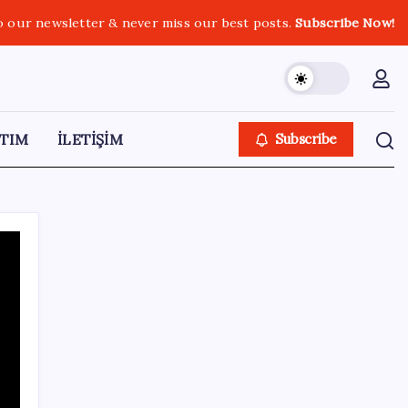
o our newsletter & never miss our best posts.
Subscribe Now!
TIM
İLETİŞİM
Subscribe
SON YAZILAR
2026 YÖKDİL/2 ne zaman, saat kaçta?
YÖKDİL/2 sınavı kaç dakika, kaç soru?