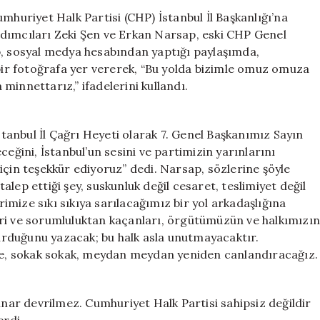
Gürsel
mhuriyet Halk Partisi (CHP) İstanbul İl Başkanlığı’na
Tekin’in
rdımcıları Zeki Şen ve Erkan Narsap, eski CHP Genel
Yardımcılarıyla
p, sosyal medya hesabından yaptığı paylaşımda,
Buluştu
 bir fotoğrafa yer vererek, “Bu yolda bizimle omuz omuza
için
minnettarız,” ifadelerini kullandı.
İstanbul İl Çağrı Heyeti olarak 7. Genel Başkanımız Sayın
ceğini, İstanbul’un sesini ve partimizin yarınlarını
için teşekkür ediyoruz” dedi. Narsap, sözlerine şöyle
lep ettiği şey, suskunluk değil cesaret, teslimiyet değil
irimize sıkı sıkıya sarılacağımız bir yol arkadaşlığına
eri ve sorumluluktan kaçanları, örgütümüzün ve halkımızı
rduğunu yazacak; bu halk asla unutmayacaktır.
kte, sokak sokak, meydan meydan yeniden canlandıracağız.
ınar devrilmez. Cumhuriyet Halk Partisi sahipsiz değildir