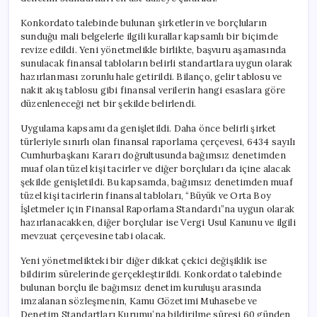
Konkordato talebinde bulunan şirketlerin ve borçluların
sunduğu mali belgelerle ilgili kurallar kapsamlı bir biçimde
revize edildi. Yeni yönetmelikle birlikte, başvuru aşamasında
sunulacak finansal tabloların belirli standartlara uygun olarak
hazırlanması zorunlu hale getirildi. Bilanço, gelir tablosu ve
nakit akış tablosu gibi finansal verilerin hangi esaslara göre
düzenleneceği net bir şekilde belirlendi.
Uygulama kapsamı da genişletildi. Daha önce belirli şirket
türleriyle sınırlı olan finansal raporlama çerçevesi, 6434 sayılı
Cumhurbaşkanı Kararı doğrultusunda bağımsız denetimden
muaf olan tüzel kişi tacirler ve diğer borçluları da içine alacak
şekilde genişletildi. Bu kapsamda, bağımsız denetimden muaf
tüzel kişi tacirlerin finansal tabloları, “Büyük ve Orta Boy
İşletmeler için Finansal Raporlama Standardı”na uygun olarak
hazırlanacakken, diğer borçlular ise Vergi Usul Kanunu ve ilgili
mevzuat çerçevesine tabi olacak.
Yeni yönetmelikteki bir diğer dikkat çekici değişiklik ise
bildirim sürelerinde gerçekleştirildi. Konkordato talebinde
bulunan borçlu ile bağımsız denetim kuruluşu arasında
imzalanan sözleşmenin, Kamu Gözetimi Muhasebe ve
Denetim Standartları Kurumu’na bildirilme süresi 60 günden