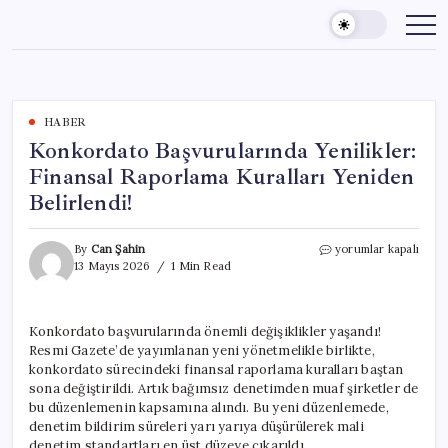
Skip
to
content
HABER
Konkordato Başvurularında Yenilikler:
Finansal Raporlama Kuralları Yeniden
Belirlendi!
Konkordato
By
Can Şahin
yorumlar kapalı
Başvurularında
13 Mayıs 2026
1 Min Read
Yenilikler:
Finansal
Raporlama
Konkordato başvurularında önemli değişiklikler yaşandı!
Kuralları
Resmi Gazete’de yayımlanan yeni yönetmelikle birlikte,
Yeniden
Belirlendi!
konkordato sürecindeki finansal raporlama kuralları baştan
için
sona değiştirildi. Artık bağımsız denetimden muaf şirketler de
bu düzenlemenin kapsamına alındı. Bu yeni düzenlemede,
denetim bildirim süreleri yarı yarıya düşürülerek mali
denetim standartları en üst düzeye çıkarıldı.