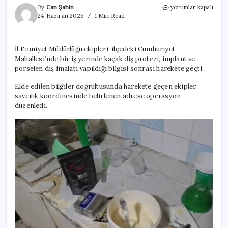
Kaçak
By
Can Şahin
yorumlar kapalı
diş
24 Haziran 2026
1 Min Read
protezi
imalathanesinde
mide
İl Emniyet Müdürlüğü ekipleri, ilçedeki Cumhuriyet
bulandıran
Mahallesi’nde bir iş yerinde kaçak diş protezi, implant ve
görüntüler
için
porselen diş imalatı yapıldığı bilgisi sonrası harekete geçti.
Elde edilen bilgiler doğrultusunda harekete geçen ekipler,
savcılık koordinesinde belirlenen adrese operasyon
düzenledi.