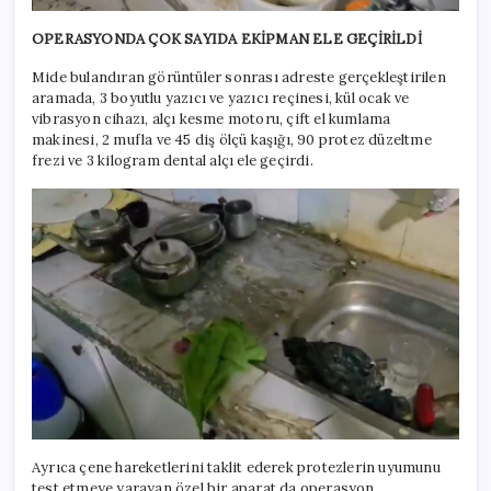
OPERASYONDA ÇOK SAYIDA EKİPMAN ELE GEÇİRİLDİ
Mide bulandıran görüntüler sonrası adreste gerçekleştirilen
aramada, 3 boyutlu yazıcı ve yazıcı reçinesi, kül ocak ve
vibrasyon cihazı, alçı kesme motoru, çift el kumlama
makinesi, 2 mufla ve 45 diş ölçü kaşığı, 90 protez düzeltme
frezi ve 3 kilogram dental alçı ele geçirdi.
Ayrıca çene hareketlerini taklit ederek protezlerin uyumunu
test etmeye yarayan özel bir aparat da operasyon