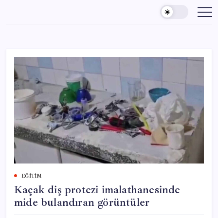
Skip
to
content
EĞITIM
Kaçak diş protezi imalathanesinde
mide bulandıran görüntüler