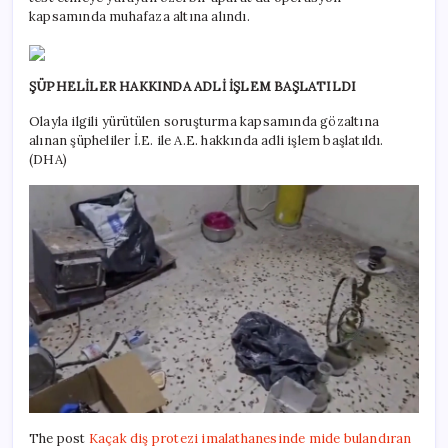
kapsamında muhafaza altına alındı.
ŞÜPHELİLER HAKKINDA ADLİ İŞLEM BAŞLATILD
I
Olayla ilgili yürütülen soruşturma kapsamında gözaltına
alınan şüpheliler İ.E. ile A.E. hakkında adli işlem başlatıldı.
(DHA)
The post
Kaçak diş protezi imalathanesinde mide bulandıran