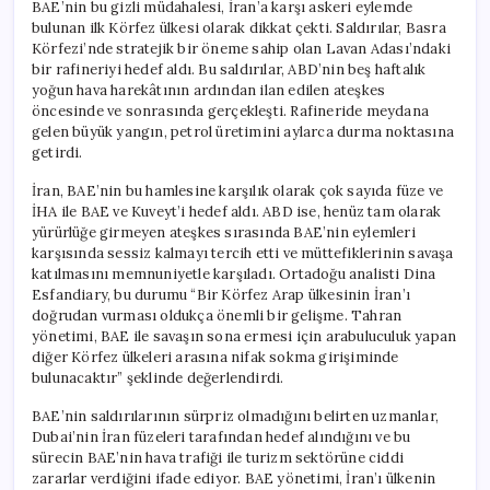
BAE’nin bu gizli müdahalesi, İran’a karşı askeri eylemde
bulunan ilk Körfez ülkesi olarak dikkat çekti. Saldırılar, Basra
Körfezi’nde stratejik bir öneme sahip olan Lavan Adası’ndaki
bir rafineriyi hedef aldı. Bu saldırılar, ABD’nin beş haftalık
yoğun hava harekâtının ardından ilan edilen ateşkes
öncesinde ve sonrasında gerçekleşti. Rafineride meydana
gelen büyük yangın, petrol üretimini aylarca durma noktasına
getirdi.
İran, BAE’nin bu hamlesine karşılık olarak çok sayıda füze ve
İHA ile BAE ve Kuveyt’i hedef aldı. ABD ise, henüz tam olarak
yürürlüğe girmeyen ateşkes sırasında BAE’nin eylemleri
karşısında sessiz kalmayı tercih etti ve müttefiklerinin savaşa
katılmasını memnuniyetle karşıladı. Ortadoğu analisti Dina
Esfandiary, bu durumu “Bir Körfez Arap ülkesinin İran’ı
doğrudan vurması oldukça önemli bir gelişme. Tahran
yönetimi, BAE ile savaşın sona ermesi için arabuluculuk yapan
diğer Körfez ülkeleri arasına nifak sokma girişiminde
bulunacaktır” şeklinde değerlendirdi.
BAE’nin saldırılarının sürpriz olmadığını belirten uzmanlar,
Dubai’nin İran füzeleri tarafından hedef alındığını ve bu
sürecin BAE’nin hava trafiği ile turizm sektörüne ciddi
zararlar verdiğini ifade ediyor. BAE yönetimi, İran’ı ülkenin