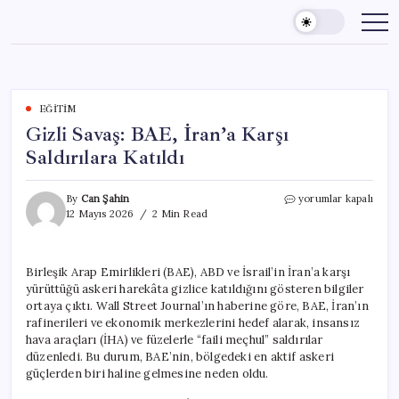
Skip
to
content
EĞITIM
Gizli Savaş: BAE, İran’a Karşı
Saldırılara Katıldı
Gizli
By
Can Şahin
yorumlar kapalı
Savaş:
12 Mayıs 2026
2 Min Read
BAE,
İran’a
Karşı
Birleşik Arap Emirlikleri (BAE), ABD ve İsrail’in İran’a karşı
Saldırılara
yürüttüğü askeri harekâta gizlice katıldığını gösteren bilgiler
Katıldı
için
ortaya çıktı. Wall Street Journal’ın haberine göre, BAE, İran’ın
rafinerileri ve ekonomik merkezlerini hedef alarak, insansız
hava araçları (İHA) ve füzelerle “faili meçhul” saldırılar
düzenledi. Bu durum, BAE’nin, bölgedeki en aktif askeri
güçlerden biri haline gelmesine neden oldu.