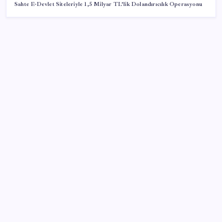
Sahte E-Devlet Siteleriyle 1,5 Milyar TL’lik Dolandırıcılık Operasyonu
SON YAZILAR
Gazprom: Avrupa’nın yer altı doğalgaz depoları
rekor düzeyde düşük
Konutlar Ekim 2026’da tamam
Google Pixel Watch 5 Sızdırıldı: İşte Detaylar
CHP Mut ve Silifke İlçe Başkanlıklarında toplu istifa:
YENİ Parti’ye katılma kararı aldılar
Müze arşivinde unutulan canlılar: Herkes denizatı