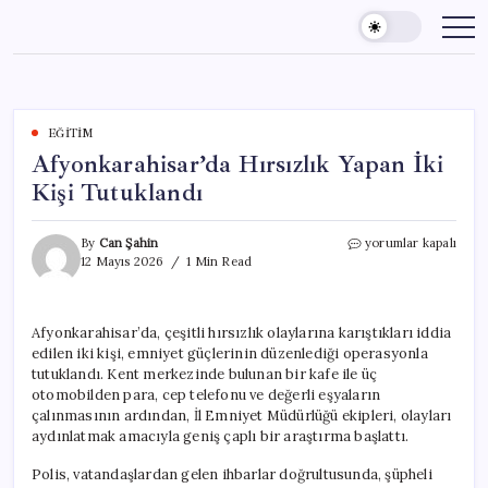
Skip
to
content
EĞITIM
Afyonkarahisar’da Hırsızlık Yapan İki
Kişi Tutuklandı
Afyonkarahisar’da
By
Can Şahin
yorumlar kapalı
Hırsızlık
12 Mayıs 2026
1 Min Read
Yapan
İki
Kişi
Afyonkarahisar’da, çeşitli hırsızlık olaylarına karıştıkları iddia
Tutuklandı
edilen iki kişi, emniyet güçlerinin düzenlediği operasyonla
için
tutuklandı. Kent merkezinde bulunan bir kafe ile üç
otomobilden para, cep telefonu ve değerli eşyaların
çalınmasının ardından, İl Emniyet Müdürlüğü ekipleri, olayları
aydınlatmak amacıyla geniş çaplı bir araştırma başlattı.
Polis, vatandaşlardan gelen ihbarlar doğrultusunda, şüpheli