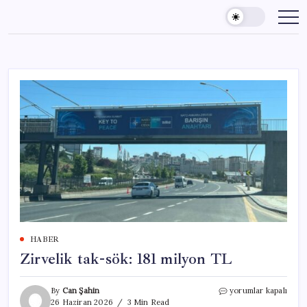
Skip
to
content
HABER
Zirvelik tak-sök: 181 milyon TL
Zirvelik
By
Can Şahin
yorumlar kapalı
tak-
26 Haziran 2026
3 Min Read