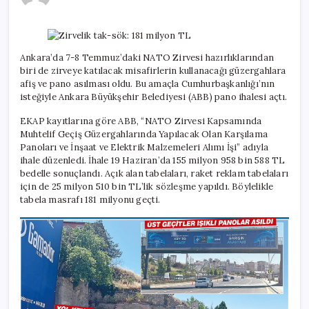
sök:
181
milyon
TL
için
Ankara’da 7-8 Temmuz’daki NATO Zirvesi hazırlıklarından
biri de zirveye katılacak misafirlerin kullanacağı güzergahlara
afiş ve pano asılması oldu. Bu amaçla Cumhurbaşkanlığı’nın
isteğiyle Ankara Büyükşehir Belediyesi (ABB) pano ihalesi açtı.
EKAP kayıtlarına göre ABB, “NATO Zirvesi Kapsamında
Muhtelif Geçiş Güzergahlarında Yapılacak Olan Karşılama
Panoları ve İnşaat ve Elektrik Malzemeleri Alımı İşi” adıyla
ihale düzenledi. İhale 19 Haziran’da 155 milyon 958 bin 588 TL
bedelle sonuçlandı. Açık alan tabelaları, raket reklam tabelaları
için de 25 milyon 510 bin TL’lik sözleşme yapıldı. Böylelikle
tabela masrafı 181 milyonu geçti.