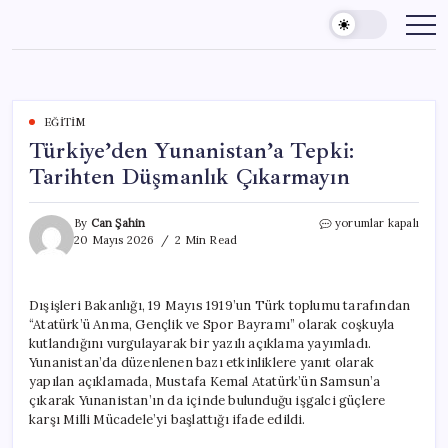
Skip
to
content
EĞITIM
Türkiye’den Yunanistan’a Tepki:
Tarihten Düşmanlık Çıkarmayın
Türkiye’den
By
Can Şahin
yorumlar kapalı
Yunanistan’a
20 Mayıs 2026
2 Min Read
Tepki:
Tarihten
Düşmanlık
Dışişleri Bakanlığı, 19 Mayıs 1919’un Türk toplumu tarafından
Çıkarmayın
“Atatürk’ü Anma, Gençlik ve Spor Bayramı” olarak coşkuyla
için
kutlandığını vurgulayarak bir yazılı açıklama yayımladı.
Yunanistan’da düzenlenen bazı etkinliklere yanıt olarak
yapılan açıklamada, Mustafa Kemal Atatürk’ün Samsun’a
çıkarak Yunanistan’ın da içinde bulunduğu işgalci güçlere
karşı Milli Mücadele’yi başlattığı ifade edildi.