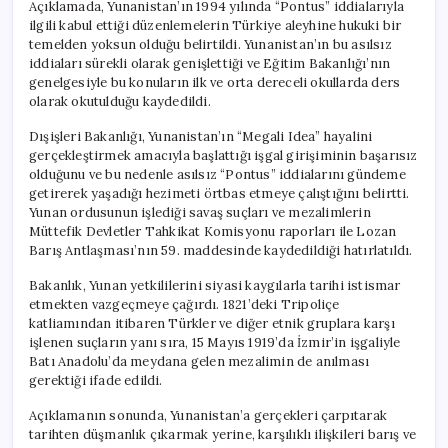
Açıklamada, Yunanistan’ın 1994 yılında “Pontus” iddialarıyla
ilgili kabul ettiği düzenlemelerin Türkiye aleyhine hukuki bir
temelden yoksun olduğu belirtildi. Yunanistan’ın bu asılsız
iddiaları sürekli olarak genişlettiği ve Eğitim Bakanlığı’nın
genelgesiyle bu konuların ilk ve orta dereceli okullarda ders
olarak okutulduğu kaydedildi.
Dışişleri Bakanlığı, Yunanistan’ın “Megali Idea” hayalini
gerçekleştirmek amacıyla başlattığı işgal girişiminin başarısız
olduğunu ve bu nedenle asılsız “Pontus” iddialarını gündeme
getirerek yaşadığı hezimeti örtbas etmeye çalıştığını belirtti.
Yunan ordusunun işlediği savaş suçları ve mezalimlerin
Müttefik Devletler Tahkikat Komisyonu raporları ile Lozan
Barış Antlaşması’nın 59. maddesinde kaydedildiği hatırlatıldı.
Bakanlık, Yunan yetkililerini siyasi kaygılarla tarihi istismar
etmekten vazgeçmeye çağırdı. 1821’deki Tripoliçe
katliamından itibaren Türkler ve diğer etnik gruplara karşı
işlenen suçların yanı sıra, 15 Mayıs 1919’da İzmir’in işgaliyle
Batı Anadolu’da meydana gelen mezalimin de anılması
gerektiği ifade edildi.
Açıklamanın sonunda, Yunanistan’a gerçekleri çarpıtarak
tarihten düşmanlık çıkarmak yerine, karşılıklı ilişkileri barış ve