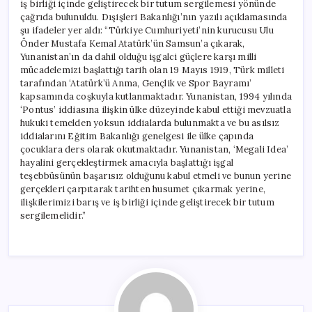
iş birliği içinde geliştirecek bir tutum sergilemesi yönünde
çağrıda bulunuldu. Dışişleri Bakanlığı’nın yazılı açıklamasında
şu ifadeler yer aldı: “Türkiye Cumhuriyeti’nin kurucusu Ulu
Önder Mustafa Kemal Atatürk’ün Samsun’a çıkarak,
Yunanistan’ın da dahil olduğu işgalci güçlere karşı milli
mücadelemizi başlattığı tarih olan 19 Mayıs 1919, Türk milleti
tarafından ‘Atatürk’ü Anma, Gençlik ve Spor Bayramı’
kapsamında coşkuyla kutlanmaktadır. Yunanistan, 1994 yılında
‘Pontus’ iddiasına ilişkin ülke düzeyinde kabul ettiği mevzuatla
hukuki temelden yoksun iddialarda bulunmakta ve bu asılsız
iddialarını Eğitim Bakanlığı genelgesi ile ülke çapında
çocuklara ders olarak okutmaktadır. Yunanistan, ‘Megali Idea’
hayalini gerçekleştirmek amacıyla başlattığı işgal
teşebbüsünün başarısız olduğunu kabul etmeli ve bunun yerine
gerçekleri çarpıtarak tarihten husumet çıkarmak yerine,
ilişkilerimizi barış ve iş birliği içinde geliştirecek bir tutum
sergilemelidir.”