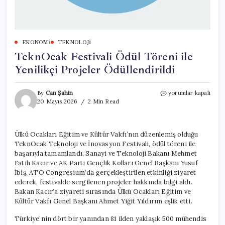
EKONOMI
TEKNOLOJI
TeknOcak Festivali Ödül Töreni ile
Yenilikçi Projeler Ödüllendirildi
TeknOcak
By
Can Şahin
yorumlar kapalı
Festivali
20 Mayıs 2026
2 Min Read
Ödül
Töreni
ile
Ülkü Ocakları Eğitim ve Kültür Vakfı’nın düzenlemiş olduğu
Yenilikçi
TeknOcak Teknoloji ve İnovasyon Festivali, ödül töreni ile
Projeler
Ödüllendirildi
başarıyla tamamlandı. Sanayi ve Teknoloji Bakanı Mehmet
için
Fatih Kacır ve AK Parti Gençlik Kolları Genel Başkanı Yusuf
İbiş, ATO Congresium’da gerçekleştirilen etkinliği ziyaret
ederek, festivalde sergilenen projeler hakkında bilgi aldı.
Bakan Kacır’a ziyareti sırasında Ülkü Ocakları Eğitim ve
Kültür Vakfı Genel Başkanı Ahmet Yiğit Yıldırım eşlik etti.
Türkiye’nin dört bir yanından 81 ilden yaklaşık 500 mühendis