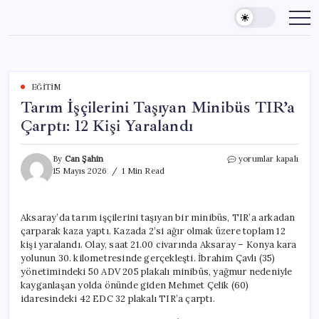
Skip
to
content
EĞITIM
Tarım İşçilerini Taşıyan Minibüs TIR’a
Çarptı: 12 Kişi Yaralandı
Tarım
By
Can Şahin
yorumlar kapalı
İşçilerini
15 Mayıs 2026
1 Min Read
Taşıyan
Minibüs
TIR’a
Aksaray’da tarım işçilerini taşıyan bir minibüs, TIR’a arkadan
Çarptı:
çarparak kaza yaptı. Kazada 2’si ağır olmak üzere toplam 12
12
Kişi
kişi yaralandı. Olay, saat 21.00 civarında Aksaray – Konya kara
Yaralandı
yolunun 30. kilometresinde gerçekleşti. İbrahim Çavlı (35)
için
yönetimindeki 50 ADV 205 plakalı minibüs, yağmur nedeniyle
kayganlaşan yolda önünde giden Mehmet Çelik (60)
idaresindeki 42 EDC 32 plakalı TIR’a çarptı.