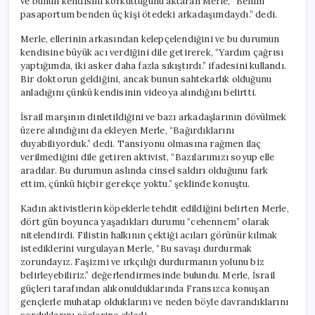
ve bunun kendisini korkuttuğunu aktaran Merle, “Benim
pasaportum benden üç kişi ötedeki arkadaşımdaydı.” dedi.
Merle, ellerinin arkasından kelepçelendiğini ve bu durumun
kendisine büyük acı verdiğini dile getirerek, “Yardım çağrısı
yaptığımda, iki asker daha fazla sıkıştırdı.” ifadesini kullandı.
Bir doktorun geldiğini, ancak bunun sahtekarlık olduğunu
anladığını çünkü kendisinin videoya alındığını belirtti.
İsrail marşının dinletildiğini ve bazı arkadaşlarının dövülmek
üzere alındığını da ekleyen Merle, “Bağırdıklarını
duyabiliyorduk.” dedi. Tansiyonu olmasına rağmen ilaç
verilmediğini dile getiren aktivist, “Bazılarımızı soyup elle
aradılar. Bu durumun aslında cinsel saldırı olduğunu fark
ettim, çünkü hiçbir gerekçe yoktu.” şeklinde konuştu.
Kadın aktivistlerin köpeklerle tehdit edildiğini belirten Merle,
dört gün boyunca yaşadıkları durumu “cehennem” olarak
nitelendirdi. Filistin halkının çektiği acıları görünür kılmak
istediklerini vurgulayan Merle, “Bu savaşı durdurmak
zorundayız. Faşizmi ve ırkçılığı durdurmanın yolunu biz
belirleyebiliriz.” değerlendirmesinde bulundu. Merle, İsrail
güçleri tarafından alıkonulduklarında Fransızca konuşan
gençlerle muhatap olduklarını ve neden böyle davrandıklarını