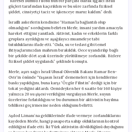
“Küresel Sumud Filosu’nun bir parçası olarak işgalci İsrail
güçleri tarafından kaçırıldım ve bu süre zarfında fiziksel
şiddet, cinsiyetçi taciz ve işkenceye maruz kaldım.” dedi.
İsrailli askerlerin kendisine “Hamas’la bağlantılı olup
olmadığını” sorduğunu belirten Merle, insani yardım amacıyla
hareket ettiğini yanıtladı. Aktivist, kadın ve erkeklerin farklı
gruplara ayrıldığını ve aşağılayıcı muameleye tabi
tutulduklarını ifade etti. “Gıda, su ve tedavi gibi temel
ihtiyaçlarımızdan mahrum bırakıldık. Gece uyandırılıp bağlı
bir şekilde dört ayak üzerinde yürütülmeye zorlandık. Bizlere
fiziksel şiddet uygulandı.” şeklinde konuştu.
Merle, aşırı sağcı İsrail Ulusal Güvenlik Bakanı Itamar Ben-
Gvir’in önünde “Yaşasın İsrail” dememeleri için kendilerine
baskı yapıldığını, buna karşı “Özgür Filistin” dediği için bir
tokat yediğini aktardı. Gemideyken her 6 saatte bir 160 kişiye
yalnızca 20 su şişesi verildiğini vurgulayan Merle, suyun
üzerlerine fırlatıldığını ve bu durumun bir aktivistin bayılma
tehlikesi geçirmesine neden olduğunu belirtti.
Aşdod Limanı’na geldiklerinde ifade vermeye zorlandıklarını
kaydeden Merle, hangi pasaporta sahip olduklarının kontrol
edildiğini ifade etti. İki Türk aktivistin dövüldüğünü duyduğunu