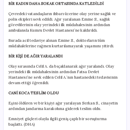
BİR KADIN DAHA SOKAK ORTASINDA KATLEDİLDİ
Çevredeki vatandaşların ihbarı üzerine olay yerine sağlık ve
polis ekipleri sevk edildi. Ağır yaralanan Emine S., sağlık
görevlilerinin olay yerindeki ilk müdahalesinin ardından
ambulansla Kumru Devlet Hastanesi’ne kaldırıldı.
Burada acil tedaviye alınan Emine S., doktorların tüm
müdahalelerine rağmen kurtarılamayarak yaşamını yitirdi.
BİR KİŞİ DE AĞIR YARALANDI
Olay sırasında Celil A. da bıçaklanarak ağır yaralandı. Olay
yerindeki ilk müdahalesinin ardından Fatsa Devlet
Hastanesi’ne sevk edilen Celil A.’nın hastanedeki tedavisinin
devam ettiği öğrenildi.
CANİ KOCA TESLİM OLDU
Eşini öldüren ve bir kişiyi ağır yaralayan Serkan S., cinayetin
ardından jandarma karakoluna giderek teslim oldu.
Emniyet güçleri olayla ilgili geniş çaplı bir soruşturma
başlattı. (DHA)