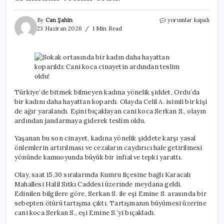
Sokak
By
Can Şahin
yorumlar kapalı
ortasında
23 Haziran 2026
1 Min Read
bir
kadın
daha
hayattan
koparıldı:
Cani
koca
Türkiye’de bitmek bilmeyen kadına yönelik şiddet, Ordu’da
cinayetin
bir kadını daha hayattan kopardı. Olayda Celil A. isimli bir kişi
ardından
de ağır yaralandı. Eşini bıçaklayan cani koca Serkan S., olayın
teslim
ardından jandarmaya giderek teslim oldu.
oldu!
için
Yaşanan bu son cinayet, kadına yönelik şiddete karşı yasal
önlemlerin artırılması ve cezaların caydırıcı hale getirilmesi
yönünde kamuoyunda büyük bir infial ve tepki yarattı.
Olay, saat 15.30 sıralarında Kumru ilçesine bağlı Karacalı
Mahallesi Halil Sıtkı Caddesi üzerinde meydana geldi.
Edinilen bilgilere göre, Serkan S. ile eşi Emine S. arasında bir
sebepten ötürü tartışma çıktı. Tartışmanın büyümesi üzerine
cani koca Serkan S., eşi Emine S.’yi bıçakladı.