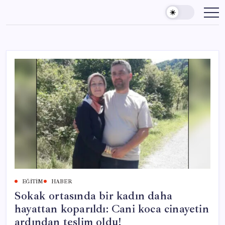
Skip
to
content
EĞITIM
HABER
Sokak ortasında bir kadın daha
hayattan koparıldı: Cani koca cinayetin
ardından teslim oldu!