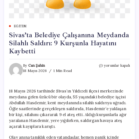
EĞITIM
Sivas’ta Belediye Çalışanına Meydanda
Silahlı Saldırı: 9 Kurşunla Hayatını
Kaybetti
Sivas’ta
By
Can Şahin
yorumlar kapalı
Belediye
18 Mayıs 2026
1 Min Read
Çalışanına
Meydanda
Silahlı
18 Mayıs 2026 tarihinde Sivas’ın Yıldızeli ilçesi merkezinde
Saldırı:
meydana gelen üzücü bir olayda, 55 yaşındaki belediye işçisi
9
Kurşunla
Abdullah Hasdemir, kent meydanında silahlı saldırıya uğradı.
Hayatını
Öğle saatlerinde gerçekleşen saldırıda, Hasdemir’e yaklaşan
Kaybetti
bir kişi, silahını çıkararak 9 el ateş etti. Aldığı kurşunlarla ağır
için
yaralanan Hasdemir, yere yığılırken, saldırgan havaya ateş
açarak kayıplara karıştı.
Olay anına tanıklık eden vatandaşlar, hemen panik içinde