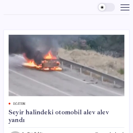
Skip
to
content
EĞITIM
Seyir halindeki otomobil alev alev
yandı