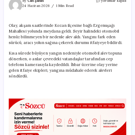
Seyir
By
Can Şahin
yorumlar kapalı
halindeki
24 Haziran 2026
1 Min Read
otomobil
alev
alev
Olay, akşam saatlerinde Kozan ilçesine bağlı Ergenuşağı
yandı
Mahallesi yolunda meydana geldi. Seyir halindeki otomobil
için
henüz bilinmeyen bir nedenle alev aldı. Yangını fark eden
sürücü, aracı yolun sağına çekerek durumu itfaiyeye bildirdi.
Kısa sürede büyüyen yangın nedeniyle otomobil alev topuna
dönerken, o anlar çevredeki vatandaşlar tarafından cep
telefonu kamerasıyla kaydedildi. İhbar üzerine olay yerine
gelen itfaiye ekipleri, yangına müdahale ederek alevleri
söndürdü.