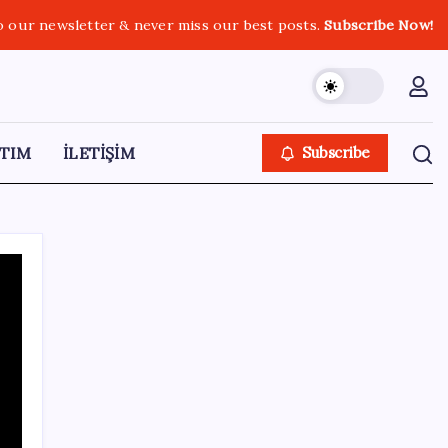
o our newsletter & never miss our best posts.
Subscribe Now!
TIM
İLETİŞİM
Subscribe
SON YAZILAR
Google Pixel Watch 5 Sızdırıldı: İşte
Detaylar