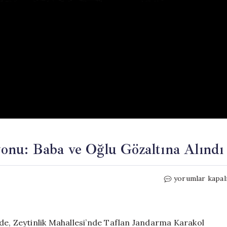
nu: Baba ve Oğlu Gözaltına Alındı
Samsun’da
yorumlar kapal
Uyuşturucu
Operasyonu:
Baba
ve
de, Zeytinlik Mahallesi’nde Taflan Jandarma Karakol