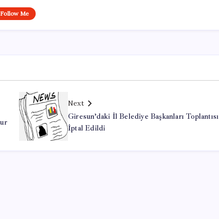
Follow Me
Next
Giresun’daki İl Belediye Başkanları Toplantısı
ur
İptal Edildi
Office Lisans Satın Al