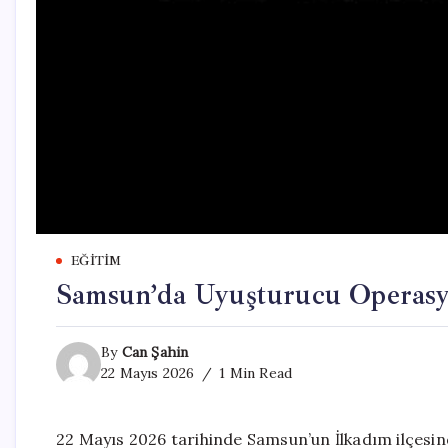
EĞITIM
Samsun’da Uyuşturucu Operasyo
By
Can Şahin
22 Mayıs 2026
1 Min Read
22 Mayıs 2026 tarihinde Samsun’un İlkadım ilçesin