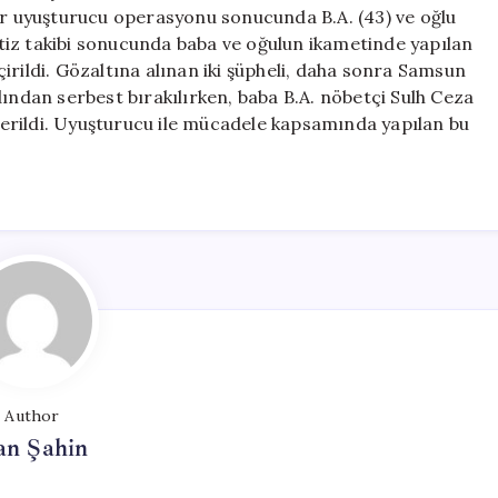
Oğlu
bir uyuşturucu operasyonu sonucunda B.A. (43) ve oğlu
Gözaltına
titiz takibi sonucunda baba ve oğulun ikametinde yapılan
Alındı
ldi. Gözaltına alınan iki şüpheli, daha sonra Samsun
için
ardından serbest bırakılırken, baba B.A. nöbetçi Sulh Ceza
erildi. Uyuşturucu ile mücadele kapsamında yapılan bu
Author
an Şahin