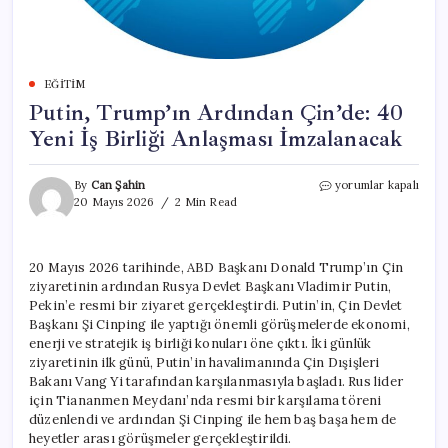
EĞITIM
Putin, Trump’ın Ardından Çin’de: 40
Yeni İş Birliği Anlaşması İmzalanacak
Putin,
By
Can Şahin
yorumlar kapalı
Trump’ın
20 Mayıs 2026
2 Min Read
Ardından
Çin’de:
40
20 Mayıs 2026 tarihinde, ABD Başkanı Donald Trump’ın Çin
Yeni
ziyaretinin ardından Rusya Devlet Başkanı Vladimir Putin,
İş
Birliği
Pekin’e resmi bir ziyaret gerçekleştirdi. Putin’in, Çin Devlet
Anlaşması
Başkanı Şi Cinping ile yaptığı önemli görüşmelerde ekonomi,
İmzalanacak
enerji ve stratejik iş birliği konuları öne çıktı. İki günlük
için
ziyaretinin ilk günü, Putin’in havalimanında Çin Dışişleri
Bakanı Vang Yi tarafından karşılanmasıyla başladı. Rus lider
için Tiananmen Meydanı’nda resmi bir karşılama töreni
düzenlendi ve ardından Şi Cinping ile hem baş başa hem de
heyetler arası görüşmeler gerçekleştirildi.