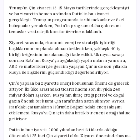
Trump’ın Çin ziyareti 13-15 Mayıs tarihlerinde gerçekleşmişti
ve bu ziyaretin hemen ardından Putin’in bu ziyareti
gerçekleşti. Trump’ın programında tarihi mekanlar ve özel
buluşmalar yer alırken, Putin’in programı daha çok resmi
temaslar ve stratejik konular üzerine odaklandı.
Ziyaret sırasında, ekonomi, enerji ve stratejik iş birliği
başlıklarının ön planda olması beklenirken, yaklaşık 40 iş
birliği belgesinin imzalanacağı ifade edildi. Ukrayna savaşı
sonrası Batı’nın Rusya’ya uyguladığı yaptırımların yanı sıra,
ABD ve müttefikleriyle gerilim yaşayan Çin’in de son yıllarda
Rusya ile ilişkilerini güçlendirdiği değerlendiriliyor.
Çin’e yapılan bu ziyarette enerji konusunun önemi de giderek
artıyor. İki ülke arasındaki ticaret hacmi son iki yılda 240
milyar doları aşarken, Rusya’nın ihraç ettiği petrol ve doğal
gazın önemli bir kısmı Çin tarafından satın alınıyor. Ayrıca,
İran’daki çatışmaların Hürmüz Boğazı’ndaki enerji akışını
etkilemesi, Rusya’yı Çin için daha kritik bir enerji ortağı haline
getiriyor.
Putin’in bu ziyareti, 2000 yılından beri iktidarda olduğu
dönemdeki 25’inci Çin ziyareti oldu. Ziyaret öncesinde basına