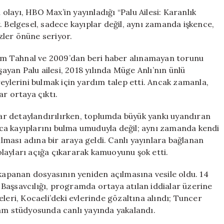
Gündemde:
i olayı, HBO Max’in yayınladığı “Palu Ailesi: Karanlık
HBO
. Belgesel, sadece kayıplar değil, aynı zamanda işkence,
Max
özler önüne seriyor.
Belgeseli
ile
m Tahnal ve 2009’dan beri haber alınamayan torunu
Açığa
şayan Palu ailesi, 2018 yılında Müge Anlı’nın ünlü
Çıkan
reylerini bulmak için yardım talep etti. Ancak zamanla,
Gerçekler
r ortaya çıktı.
için
ylar detaylandırılırken, toplumda büyük yankı uyandıran
nızca kayıplarını bulma umuduyla değil; aynı zamanda kendi
tılması adına bir araya geldi. Canlı yayınlara bağlanan
 olayları açığa çıkararak kamuoyunu şok etti.
 kapanan dosyasının yeniden açılmasına vesile oldu. 14
Başsavcılığı, programda ortaya atılan iddialar üzerine
leri, Kocaeli’deki evlerinde gözaltına alındı; Tuncer
ram stüdyosunda canlı yayında yakalandı.