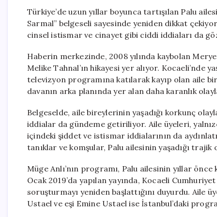
Türkiye’de uzun yıllar boyunca tartışılan Palu ailes
Sarmal” belgeseli sayesinde yeniden dikkat çekiyor
cinsel istismar ve cinayet gibi ciddi iddiaları da g
Haberin merkezinde, 2008 yılında kaybolan Merye
Melike Tahnal’ın hikayesi yer alıyor. Kocaeli’nde ya
televizyon programına katılarak kayıp olan aile bi
davanın arka planında yer alan daha karanlık olayla
Belgeselde, aile bireylerinin yaşadığı korkunç ola
iddialar da gündeme getiriliyor. Aile üyeleri, yal
içindeki şiddet ve istismar iddialarının da aydınla
tanıklar ve komşular, Palu ailesinin yaşadığı trajik
Müge Anlı’nın programı, Palu ailesinin yıllar önce
Ocak 2019’da yapılan yayında, Kocaeli Cumhuriyet 
soruşturmayı yeniden başlattığını duyurdu. Aile üye
Ustael ve eşi Emine Ustael ise İstanbul’daki prog