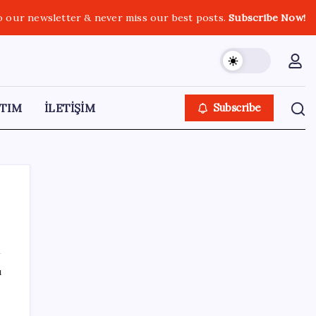
o our newsletter & never miss our best posts.
Subscribe Now!
TIM
İLETİŞİM
Subscribe
SON YAZILAR
ı
CHP Mut ve Silifke İlçe Başkanlıklarında
toplu istifa: YENİ Parti’ye katılma kararı