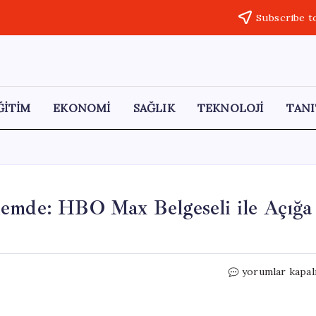
Subscribe t
ĞİTİM
EKONOMİ
SAĞLIK
TEKNOLOJİ
TANI
demde: HBO Max Belgeseli ile Açığa
Palu
yorumlar kapal
Ailesi
Olayı
Yeniden