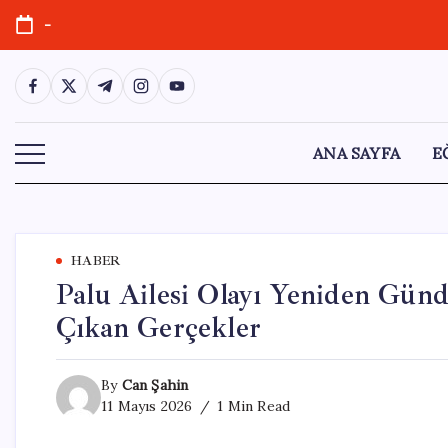
Skip
-
to
content
https://www.facebook.com/
https://twitter.com/
https://t.me/
https://www.instagram.com/
https://youtube.com/
ANA SAYFA
E
HABER
Palu Ailesi Olayı Yeniden Gün
Çıkan Gerçekler
By
Can Şahin
11 Mayıs 2026
1 Min Read