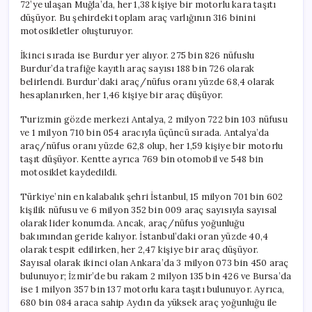
72’ye ulaşan Muğla’da, her 1,38 kişiye bir motorlu kara taşıtı
düşüyor. Bu şehirdeki toplam araç varlığının 316 binini
motosikletler oluşturuyor.
İkinci sırada ise Burdur yer alıyor. 275 bin 826 nüfuslu
Burdur’da trafiğe kayıtlı araç sayısı 188 bin 726 olarak
belirlendi. Burdur’daki araç/nüfus oranı yüzde 68,4 olarak
hesaplanırken, her 1,46 kişiye bir araç düşüyor.
Turizmin gözde merkezi Antalya, 2 milyon 722 bin 103 nüfusu
ve 1 milyon 710 bin 054 aracıyla üçüncü sırada. Antalya’da
araç/nüfus oranı yüzde 62,8 olup, her 1,59 kişiye bir motorlu
taşıt düşüyor. Kentte ayrıca 769 bin otomobil ve 548 bin
motosiklet kaydedildi.
Türkiye’nin en kalabalık şehri İstanbul, 15 milyon 701 bin 602
kişilik nüfusu ve 6 milyon 352 bin 009 araç sayısıyla sayısal
olarak lider konumda. Ancak, araç/nüfus yoğunluğu
bakımından geride kalıyor. İstanbul’daki oran yüzde 40,4
olarak tespit edilirken, her 2,47 kişiye bir araç düşüyor.
Sayısal olarak ikinci olan Ankara’da 3 milyon 073 bin 450 araç
bulunuyor; İzmir’de bu rakam 2 milyon 135 bin 426 ve Bursa’da
ise 1 milyon 357 bin 137 motorlu kara taşıtı bulunuyor. Ayrıca,
680 bin 084 araca sahip Aydın da yüksek araç yoğunluğu ile