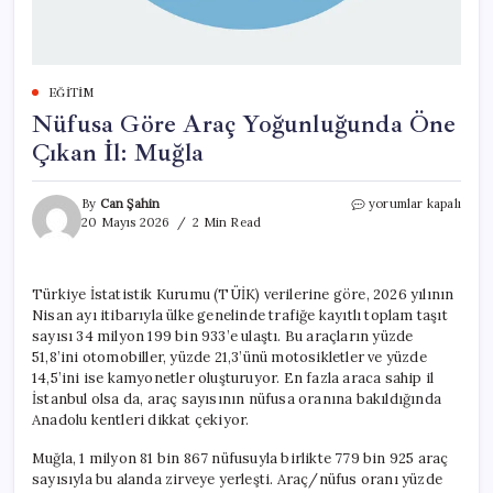
EĞITIM
Nüfusa Göre Araç Yoğunluğunda Öne
Çıkan İl: Muğla
Nüfusa
By
Can Şahin
yorumlar kapalı
Göre
20 Mayıs 2026
2 Min Read
Araç
Yoğunluğunda
Öne
Türkiye İstatistik Kurumu (TÜİK) verilerine göre, 2026 yılının
Çıkan
Nisan ayı itibarıyla ülke genelinde trafiğe kayıtlı toplam taşıt
İl:
Muğla
sayısı 34 milyon 199 bin 933’e ulaştı. Bu araçların yüzde
için
51,8’ini otomobiller, yüzde 21,3’ünü motosikletler ve yüzde
14,5’ini ise kamyonetler oluşturuyor. En fazla araca sahip il
İstanbul olsa da, araç sayısının nüfusa oranına bakıldığında
Anadolu kentleri dikkat çekiyor.
Muğla, 1 milyon 81 bin 867 nüfusuyla birlikte 779 bin 925 araç
sayısıyla bu alanda zirveye yerleşti. Araç/nüfus oranı yüzde