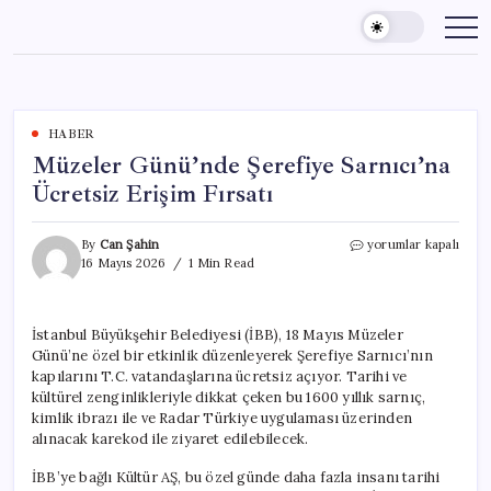
Skip
to
content
HABER
Müzeler Günü’nde Şerefiye Sarnıcı’na
Ücretsiz Erişim Fırsatı
Müzeler
By
Can Şahin
yorumlar kapalı
Günü’nde
16 Mayıs 2026
1 Min Read
Şerefiye
Sarnıcı’na
Ücretsiz
İstanbul Büyükşehir Belediyesi (İBB), 18 Mayıs Müzeler
Erişim
Günü’ne özel bir etkinlik düzenleyerek Şerefiye Sarnıcı’nın
Fırsatı
için
kapılarını T.C. vatandaşlarına ücretsiz açıyor. Tarihi ve
kültürel zenginlikleriyle dikkat çeken bu 1600 yıllık sarnıç,
kimlik ibrazı ile ve Radar Türkiye uygulaması üzerinden
alınacak karekod ile ziyaret edilebilecek.
İBB’ye bağlı Kültür AŞ, bu özel günde daha fazla insanı tarihi