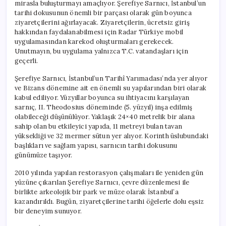
mirasla buluşturmayı amaçlıyor. Şerefiye Sarnıcı, İstanbul’un
tarihi dokusunun önemli bir parçası olarak gün boyunca
ziyaretçilerini ağırlayacak. Ziyaretçilerin, ücretsiz giriş
hakkından faydalanabilmesi için Radar Türkiye mobil
uygulamasından karekod oluşturmaları gerekecek.
Unutmayın, bu uygulama yalnızca T.C. vatandaşları için
geçerli.
Şerefiye Sarnıcı, İstanbul’un Tarihî Yarımadası’nda yer alıyor
ve Bizans dönemine ait en önemli su yapılarından biri olarak
kabul ediliyor. Yüzyıllar boyunca su ihtiyacını karşılayan
sarnıç, II. Theodosius döneminde (5. yüzyıl) inşa edilmiş
olabileceği düşünülüyor. Yaklaşık 24×40 metrelik bir alana
sahip olan bu etkileyici yapıda, 11 metreyi bulan tavan
yüksekliği ve 32 mermer sütun yer alıyor. Korinth üslubundaki
başlıkları ve sağlam yapısı, sarnıcın tarihi dokusunu
günümüze taşıyor.
2010 yılında yapılan restorasyon çalışmaları ile yeniden gün
yüzüne çıkarılan Şerefiye Sarnıcı, çevre düzenlemesi ile
birlikte arkeolojik bir park ve müze olarak İstanbul’a
kazandırıldı. Bugün, ziyaretçilerine tarihi öğelerle dolu eşsiz
bir deneyim sunuyor.