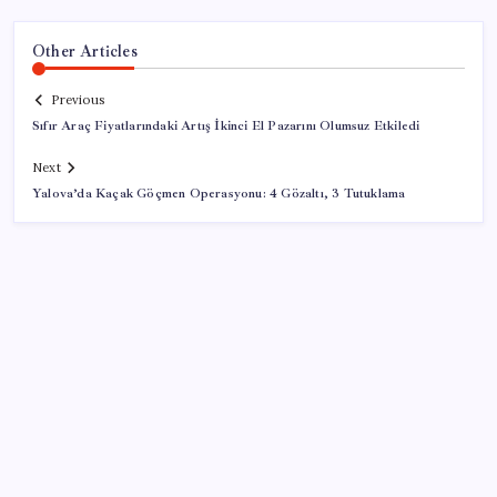
Other Articles
Previous
Sıfır Araç Fiyatlarındaki Artış İkinci El Pazarını Olumsuz Etkiledi
Next
Yalova’da Kaçak Göçmen Operasyonu: 4 Gözaltı, 3 Tutuklama
SON YAZILAR
Gazprom: Avrupa’nın yer altı doğalgaz depoları