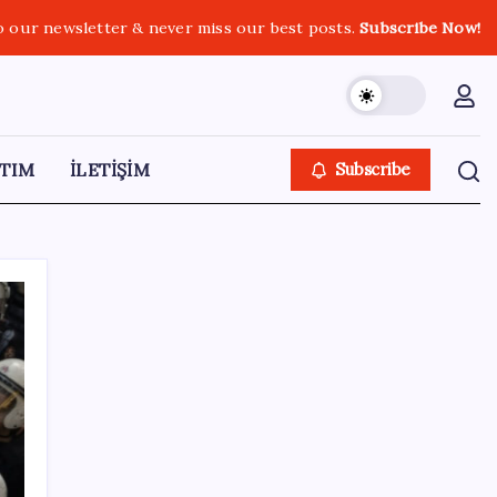
o our newsletter & never miss our best posts.
Subscribe Now!
TIM
İLETİŞİM
Subscribe
SON YAZILAR
Türk şirket, Abu Dabi ile Dubai arasındaki
seyahat süresini 30 dakikaya indiriyor