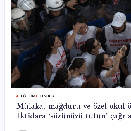
EĞITIM
HABER
Mülakat mağduru ve özel okul 
İktidara ‘sözünüzü tutun’ çağrıs