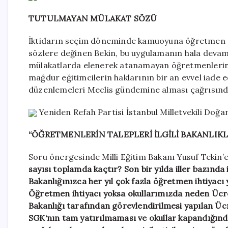
TUTULMAYAN MÜLAKAT SÖZÜ
İktidarın seçim döneminde kamuoyuna öğretmen at
sözlere değinen Bekin, bu uygulamanın hala devam
mülakatlarda elenerek atanamayan öğretmenlerin
mağdur eğitimcilerin haklarının bir an evvel iade edi
düzenlemeleri Meclis gündemine alması çağrısınd
Yeniden Refah Partisi İstanbul Milletvekili Doğa
“ÖĞRETMENLERİN TALEPLERİ İLGİLİ BAKANLI
Soru önergesinde Milli Eğitim Bakanı Yusuf Tekin’
sayısı toplamda kaçtır? Son bir yılda iller bazınd
Bakanlığınızca her yıl çok fazla öğretmen ihtiyac
Öğretmen ihtiyacı yoksa okullarımızda neden Ücre
Bakanlığı tarafından görevlendirilmesi yapılan Üc
SGK‘nın tam yatırılmaması ve okullar kapandığınd