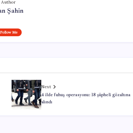
Author
an Şahin
Follow Me
Next
4 ilde fuhuş operasyonu: 18 şüpheli gözaltına
alındı