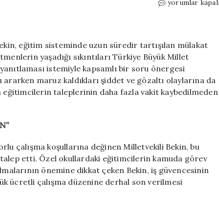
Mülakat
yorumlar kapal
mağduru
ve
özel
okul
Bekin, eğitim sisteminde uzun süredir tartışılan mülakat
öğretmenleri
tmenlerin yaşadığı sıkıntıları Türkiye Büyük Millet
Meclis
in yanıtlaması istemiyle kapsamlı bir soru önergesi
gündeminde:
 ararken maruz kaldıkları şiddet ve gözaltı olaylarına da
İktidara
n eğitimcilerin taleplerinin daha fazla vakit kaybedilmeden
‘sözünüzü
tutun’
çağrısı!
N”
için
rlu çalışma koşullarına değinen Milletvekili Bekin, bu
talep etti. Özel okullardaki eğitimcilerin kamuda görev
olmalarının önemine dikkat çeken Bekin, iş güvencesinin
k ücretli çalışma düzenine derhal son verilmesi