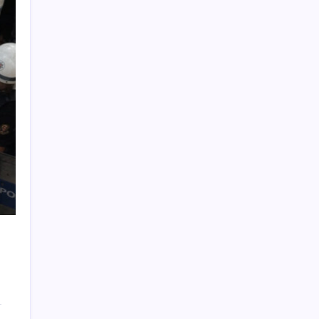
Pekin’de parklara aşırı sıcaklarda görev
yapacak 72 robot yerleştirildi
Apple Ürünlerine Yeni Zam Dalgası Geliyor!
iPhone Fiyatı Uçacak!
ATA AÖF bütünleme sınav sonuçları ne
zaman açıklanacak? 2026 ATA AÖF
bütünleme sonuç tarihi ve sorgulama
ekranı…
2 milyar yıllık dağın zirvesinde bambaşka
bir dünya var
MHP’li Feti Yıldız’dan ‘parti kapatma’ çıkışı:
‘Rüşvet ve yolsuzlukların odağı olmak’
eklenmeli
Yuan 2023’ten beri en yüksek seviyesine
yükseldi
Son Dakika… Gözaltına alınan Sinem
Dedetaş’tan ilk açıklama: ‘Aklım ve kalbim