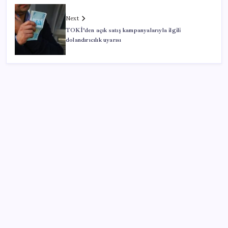
Next
TOKİ’den açık satış kampanyalarıyla ilgili
dolandırıcılık uyarısı
SON YAZILAR
Yapay zeka insanların ‘daha az okumasına katkı’
sağlıyor
Türk şirket, Abu Dabi ile Dubai arasındaki seyahat
süresini 30 dakikaya indiriyor