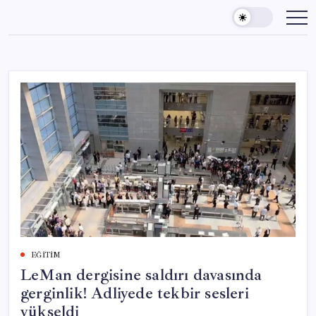
Skip
to
content
EĞITIM
LeMan dergisine saldırı davasında
gerginlik! Adliyede tekbir sesleri
yükseldi