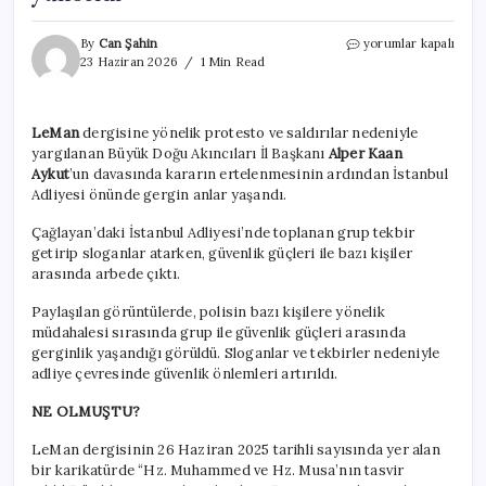
LeMan
By
Can Şahin
yorumlar kapalı
dergisine
23 Haziran 2026
1 Min Read
saldırı
davasında
gerginlik!
LeMan
dergisine yönelik protesto ve saldırılar nedeniyle
Adliyede
yargılanan Büyük Doğu Akıncıları İl Başkanı
Alper Kaan
tekbir
sesleri
Aykut
’un davasında kararın ertelenmesinin ardından İstanbul
yükseldi
Adliyesi önünde gergin anlar yaşandı.
için
Çağlayan’daki İstanbul Adliyesi’nde toplanan grup tekbir
getirip sloganlar atarken, güvenlik güçleri ile bazı kişiler
arasında arbede çıktı.
Paylaşılan görüntülerde, polisin bazı kişilere yönelik
müdahalesi sırasında grup ile güvenlik güçleri arasında
gerginlik yaşandığı görüldü. Sloganlar ve tekbirler nedeniyle
adliye çevresinde güvenlik önlemleri artırıldı.
NE OLMUŞTU?
LeMan dergisinin 26 Haziran 2025 tarihli sayısında yer alan
bir karikatürde “Hz. Muhammed ve Hz. Musa’nın tasvir