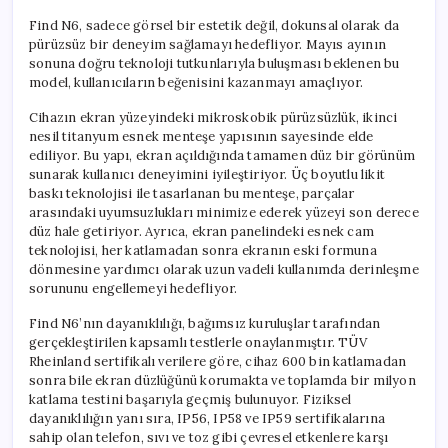
Find N6, sadece görsel bir estetik değil, dokunsal olarak da
pürüzsüz bir deneyim sağlamayı hedefliyor. Mayıs ayının
sonuna doğru teknoloji tutkunlarıyla buluşması beklenen bu
model, kullanıcıların beğenisini kazanmayı amaçlıyor.
Cihazın ekran yüzeyindeki mikroskobik pürüzsüzlük, ikinci
nesil titanyum esnek menteşe yapısının sayesinde elde
ediliyor. Bu yapı, ekran açıldığında tamamen düz bir görünüm
sunarak kullanıcı deneyimini iyileştiriyor. Üç boyutlu likit
baskı teknolojisi ile tasarlanan bu menteşe, parçalar
arasındaki uyumsuzlukları minimize ederek yüzeyi son derece
düz hale getiriyor. Ayrıca, ekran panelindeki esnek cam
teknolojisi, her katlamadan sonra ekranın eski formuna
dönmesine yardımcı olarak uzun vadeli kullanımda derinleşme
sorununu engellemeyi hedefliyor.
Find N6’nın dayanıklılığı, bağımsız kuruluşlar tarafından
gerçekleştirilen kapsamlı testlerle onaylanmıştır. TÜV
Rheinland sertifikalı verilere göre, cihaz 600 bin katlamadan
sonra bile ekran düzlüğünü korumakta ve toplamda bir milyon
katlama testini başarıyla geçmiş bulunuyor. Fiziksel
dayanıklılığın yanı sıra, IP56, IP58 ve IP59 sertifikalarına
sahip olan telefon, sıvı ve toz gibi çevresel etkenlere karşı