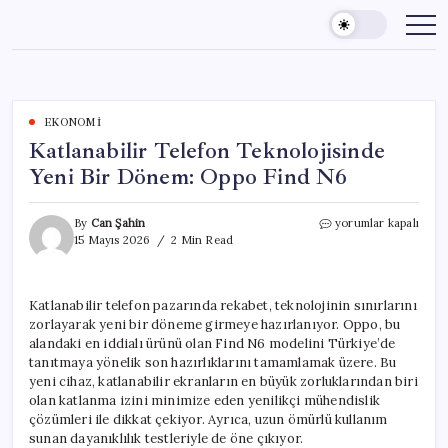
Skip
to
content
EKONOMI
Katlanabilir Telefon Teknolojisinde
Yeni Bir Dönem: Oppo Find N6
Katlanabilir
By
Can Şahin
yorumlar kapalı
Telefon
15 Mayıs 2026
2 Min Read
Teknolojisinde
Yeni
Bir
Katlanabilir telefon pazarında rekabet, teknolojinin sınırlarını
Dönem:
zorlayarak yeni bir döneme girmeye hazırlanıyor. Oppo, bu
Oppo
Find
alandaki en iddialı ürünü olan Find N6 modelini Türkiye’de
N6
tanıtmaya yönelik son hazırlıklarını tamamlamak üzere. Bu
için
yeni cihaz, katlanabilir ekranların en büyük zorluklarından biri
olan katlanma izini minimize eden yenilikçi mühendislik
çözümleri ile dikkat çekiyor. Ayrıca, uzun ömürlü kullanım
sunan dayanıklılık testleriyle de öne çıkıyor.