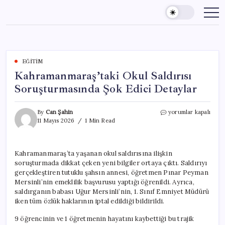
Skip
to
content
EĞITIM
Kahramanmaraş’taki Okul Saldırısı
Soruşturmasında Şok Edici Detaylar
Kahramanmaraş’taki
By
Can Şahin
yorumlar kapalı
Okul
11 Mayıs 2026
1 Min Read
Saldırısı
Soruşturmasında
Şok
Kahramanmaraş’ta yaşanan okul saldırısına ilişkin
Edici
soruşturmada dikkat çeken yeni bilgiler ortaya çıktı. Saldırıyı
Detaylar
için
gerçekleştiren tutuklu şahsın annesi, öğretmen Pınar Peyman
Mersinli’nin emeklilik başvurusu yaptığı öğrenildi. Ayrıca,
saldırganın babası Uğur Mersinli’nin, 1. Sınıf Emniyet Müdürü
iken tüm özlük haklarının iptal edildiği bildirildi.
9 öğrencinin ve 1 öğretmenin hayatını kaybettiği bu trajik