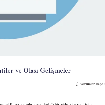
ntiler ve Olası Gelişmeler
İktidarın
yorumlar kapal
Yeni
Stratejisi:
Beklentiler
ve
al Kılıçdaroğlu, yayınladığı bir video ile partinin