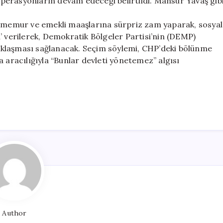
 operasyonların devam edeceği belirtildi. Mansur Yavaş gib
, memur ve emekli maaşlarına sürpriz zam yaparak, sosyal
’ verilerek, Demokratik Bölgeler Partisi’nin (DEMP)
aklaşması sağlanacak. Seçim söylemi, CHP’deki bölünme
 aracılığıyla “Bunlar devleti yönetemez” algısı
Author