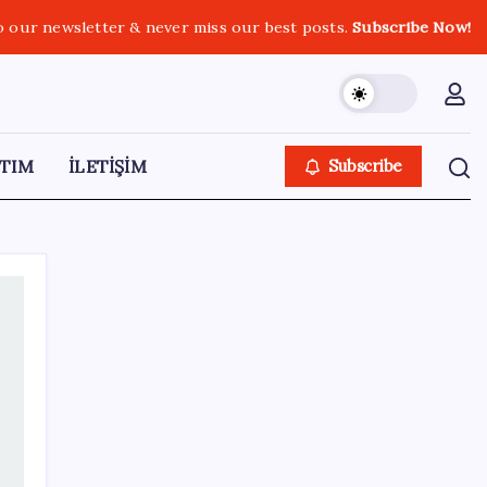
o our newsletter & never miss our best posts.
Subscribe Now!
TIM
İLETİŞİM
Subscribe
SON YAZILAR
Pekin’de parklara aşırı sıcaklarda görev
yapacak 72 robot yerleştirildi