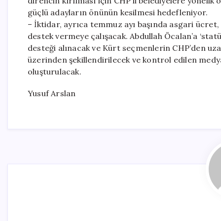
direncin kırılması için CHP’li belediyelere yönelik
güçlü adayların önünün kesilmesi hedefleniyor.
– İktidar, ayrıca temmuz ayı başında asgari ücret
destek vermeye çalışacak. Abdullah Öcalan’a ‘statü
desteği alınacak ve Kürt seçmenlerin CHP’den uz
üzerinden şekillendirilecek ve kontrol edilen medya
oluşturulacak.
Yusuf Arslan