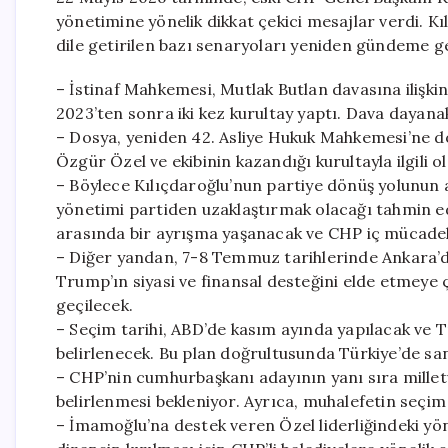
yönetimine yönelik dikkat çekici mesajlar verdi. Kı
dile getirilen bazı senaryoları yeniden gündeme ge
– İstinaf Mahkemesi, Mutlak Butlan davasına ilişk
2023’ten sonra iki kez kurultay yaptı. Dava dayana
– Dosya, yeniden 42. Asliye Hukuk Mahkemesi’ne dö
Özgür Özel ve ekibinin kazandığı kurultayla ilgili o
– Böylece Kılıçdaroğlu’nun partiye dönüş yolunun 
yönetimi partiden uzaklaştırmak olacağı tahmin edi
arasında bir ayrışma yaşanacak ve CHP iç mücadel
– Diğer yandan, 7-8 Temmuz tarihlerinde Ankara’da
Trump’ın siyasi ve finansal desteğini elde etmeye 
geçilecek.
– Seçim tarihi, ABD’de kasım ayında yapılacak ve
belirlenecek. Bu plan doğrultusunda Türkiye’de sa
– CHP’nin cumhurbaşkanı adayının yanı sıra milletve
belirlenmesi bekleniyor. Ayrıca, muhalefetin seçim 
– İmamoğlu’na destek veren Özel liderliğindeki yön