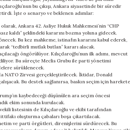
Olası
lıçdaroğlu’nun bu çıkışı, Ankara siyasetinde bir süredir
Gelişmeler
tirdi. İşte o senaryo ve beklenen adımlar:
için
in olarak, Ankara 42. Asliye Hukuk Mahkemesi’nin “CHP
ksız kaldı” şeklindeki kararını bozma yoluna gidecek.
necek. Bu kez mahkeme, istinafın kararını kabul ederek,
larak “tedbirli mutlak butlan” kararı alacak.
açılacağı öngörülüyor. Kılıçdaroğlu’nun ilk adımı, mevcut
liyor. Bu süreçte Meclis Grubu ile parti yönetimi
elere sürüklenecek.
 NATO Zirvesi gerçekleştirilecek. İktidar, Donald
çalışacak. Bu destek sağlanırsa, baskın seçim için hareket
 Trump’ın kaybedeceği düşünülen ara seçim öncesi
ndık ekim sonunda kurulacak.
kili listesinin de Kılıçdaroğlu ve ekibi tarafından
ittifakı oluşturma çabaları boşa çıkartılacak.
etim ve parti örgütleri, direnişlerini sürdürecek. Bu