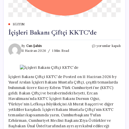
EĞITIM
İçişleri Bakanı Çiftçi KKTC’de
İçişleri
By
Can Şahin
yorumlar kapalı
Bakanı
11 Haziran 2026
1 Min Read
Çiftçi
KKTC’de
için
İçişleri Bakanı Çiftçi KKTC’de Posted on 11 Haziran 2026 by
Yusuf Arslan İçişleri Bakanı Mustafa Çiftçi, çeşitli temaslarda
bulunmak üzere Kuzey Kıbrıs Türk Cumhuriyeti’ne (KKTC)
geldi. Bakan Çiftçi ve beraberindeki heyeti, Ercan
Havalimanı’nda KKTC İçişleri Bakanı Dursun Oğuz,
Türkiye’nin Lefkoşa Büyükelçisi Ali Murat Başçeri ve diğer
yetkililer karşıladı. İçişleri Bakanı Mustafa Çiftçi’nin KKTC
temasları kapsamında yarın, Cumhurbaşkanı Tufan
Erhürman, Cumhuriyet Meclisi Başkanı Ziya Öztürkler ve
Başbakan Ünal Üstel tarafından ayrı ayrı kabul edileceği