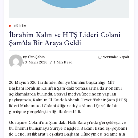
EĞITIM
İbrahim Kalın ve HTŞ Lideri Colani
Şam’da Bir Araya Geldi
İbrahim
By
Can Şahin
yorumlar kapalı
Kalın
20 Mayıs 2026
1 Min Read
ve
HTŞ
Lideri
20 Mayıs 2026 tarihinde, Suriye Cumhurbaşkanlığı, MİT
Colani
Başkanı İbrahim Kalın’ın Şam’daki temaslarına dair önemli
Şam’da
Bir
açıklamalarda bulundu. Sosyal medya üzerinden yapılan
Araya
paylaşımda, Kalın’ın El Kaide kökenli Heyet Tahrir Şam (HTŞ)
Geldi
lideri Muhammed Colani (diğer adıyla Ahmed Şara) ile bir
için
görüşme gerçekleştirdiği ifade edildi.
Görüşme, Colani’nin Şam’daki Halk Sarayı’nda gerçekleşti ve
bu önemli buluşmaya Suriye Dışişleri Bakanı Esad eş-Şeybani
ile Genel İstihbarat Teşkilatı Başkanı Hüseyin es-Selame’nin