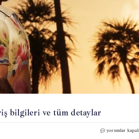
iş bilgileri ve tüm detaylar
GTA
yorumlar kapal
6