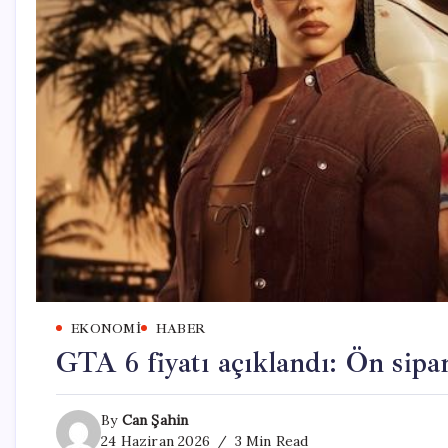
EKONOMI
HABER
GTA 6 fiyatı açıklandı: Ön sipar
By
Can Şahin
24 Haziran 2026
3 Min Read