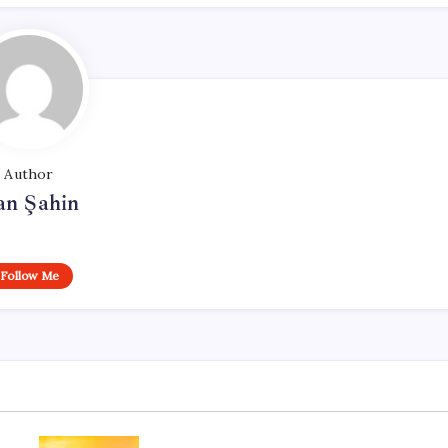
Author
an Şahin
Follow Me