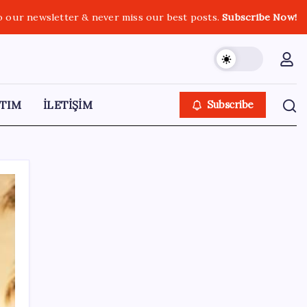
o our newsletter & never miss our best posts.
Subscribe Now!
TIM
İLETİŞİM
Subscribe
SON YAZILAR
Yapay zeka insanların ‘daha az okumasına
katkı’ sağlıyor