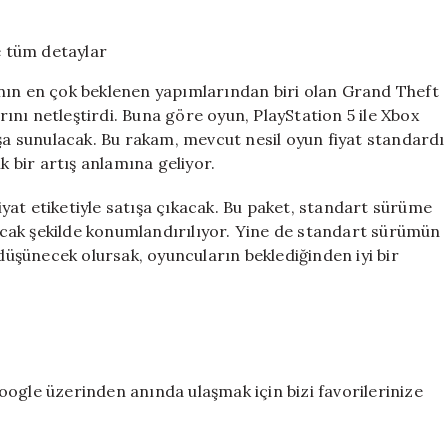
fiyatı
açıklandı:
Ön
sipariş
n en çok beklenen yapımlarından biri olan Grand Theft
bilgileri
arını netleştirdi. Buna göre oyun, PlayStation 5 ile Xbox
ve
ışa sunulacak. Bu rakam, mevcut nesil oyun fiyat standardı
tüm
detaylar
ık bir artış anlamına geliyor.
için
yat etiketiyle satışa çıkacak. Bu paket, standart sürüme
unacak şekilde konumlandırılıyor. Yine de standart sürümün
 düşünecek olursak, oyuncuların beklediğinden iyi bir
ogle üzerinden anında ulaşmak için bizi favorilerinize