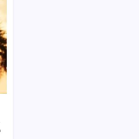
Türk şirket, Abu Dabi ile Dubai arasındaki
seyahat süresini 30 dakikaya indiriyor
Pekin’de parklara aşırı sıcaklarda görev
yapacak 72 robot yerleştirildi
Apple Ürünlerine Yeni Zam Dalgası Geliyor!
iPhone Fiyatı Uçacak!
ATA AÖF bütünleme sınav sonuçları ne
zaman açıklanacak? 2026 ATA AÖF
bütünleme sonuç tarihi ve sorgulama
ekranı…
2 milyar yıllık dağın zirvesinde bambaşka
bir dünya var
MHP’li Feti Yıldız’dan ‘parti kapatma’ çıkışı:
‘Rüşvet ve yolsuzlukların odağı olmak’
eklenmeli
Yuan 2023’ten beri en yüksek seviyesine
ı
yükseldi