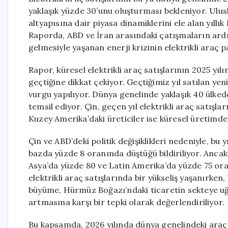
yaklaşık yüzde 30’unu oluşturması bekleniyor. Ulusla
altyapısına dair piyasa dinamiklerini ele alan yıll
Raporda, ABD ve İran arasındaki çatışmaların ar
gelmesiyle yaşanan enerji krizinin elektrikli araç p
Rapor, küresel elektrikli araç satışlarının 2025 yı
geçtiğine dikkat çekiyor. Geçtiğimiz yıl satılan yen
vurgu yapılıyor. Dünya genelinde yaklaşık 40 ülkede
temsil ediyor. Çin, geçen yıl elektrikli araç satışl
Kuzey Amerika’daki üreticiler ise küresel üretimde 
Çin ve ABD’deki politik değişiklikleri nedeniyle, bu yı
bazda yüzde 8 oranında düştüğü bildiriliyor. Anca
Asya’da yüzde 80 ve Latin Amerika’da yüzde 75 ora
elektrikli araç satışlarında bir yükseliş yaşanırken,
büyüme, Hürmüz Boğazı’ndaki ticaretin sekteye uğ
artmasına karşı bir tepki olarak değerlendiriliyor.
Bu kapsamda, 2026 yılında dünya genelindeki araç s