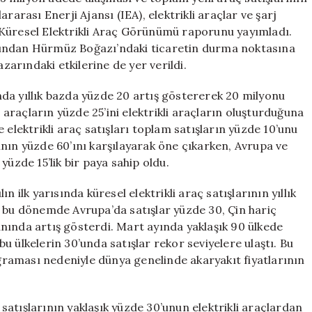
Tahminleri
rarası Enerji Ajansı (IEA), elektrikli araçlar ve şarj
Açıklandı
ık Küresel Elektrikli Araç Görünümü raporunu yayımladı.
için
dından Hürmüz Boğazı’ndaki ticaretin durma noktasına
azarındaki etkilerine de yer verildi.
lında yıllık bazda yüzde 20 artış göstererek 20 milyonu
i araçların yüzde 25’ini elektrikli araçların oluşturduğuna
 elektrikli araç satışları toplam satışların yüzde 10’unu
arının yüzde 60’ını karşılayarak öne çıkarken, Avrupa ve
yüzde 15’lik bir paya sahip oldu.
lın ilk yarısında küresel elektrikli araç satışlarının yıllık
k bu dönemde Avrupa’da satışlar yüzde 30, Çin hariç
nında artış gösterdi. Mart ayında yaklaşık 90 ülkede
 bu ülkelerin 30’unda satışlar rekor seviyelere ulaştı. Bu
raması nedeniyle dünya genelinde akaryakıt fiyatlarının
atışlarının yaklaşık yüzde 30’unun elektrikli araçlardan