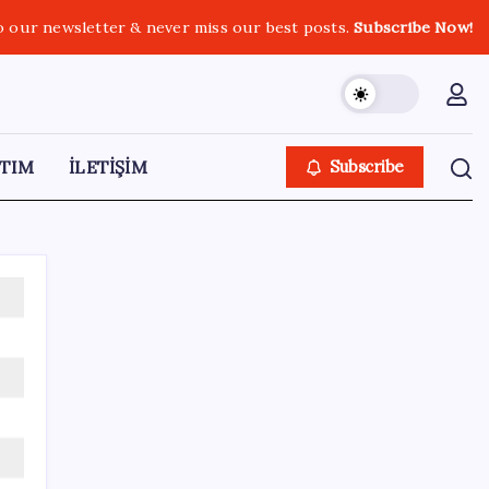
o our newsletter & never miss our best posts.
Subscribe Now!
TIM
İLETİŞİM
Subscribe
SON YAZILAR
Pekin’de parklara aşırı sıcaklarda görev
yapacak 72 robot yerleştirildi