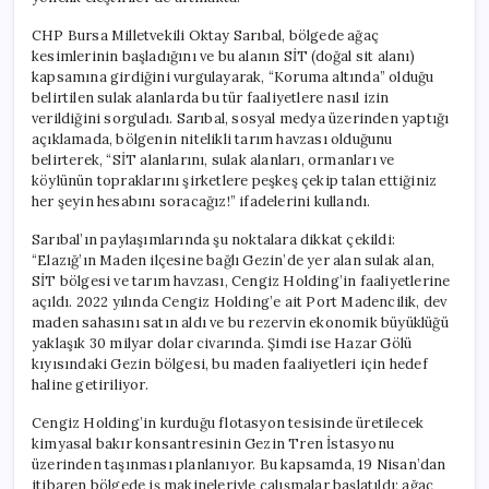
Tehdit
Altında
CHP Bursa Milletvekili Oktay Sarıbal, bölgede ağaç
için
kesimlerinin başladığını ve bu alanın SİT (doğal sit alanı)
kapsamına girdiğini vurgulayarak, “Koruma altında” olduğu
belirtilen sulak alanlarda bu tür faaliyetlere nasıl izin
verildiğini sorguladı. Sarıbal, sosyal medya üzerinden yaptığı
açıklamada, bölgenin nitelikli tarım havzası olduğunu
belirterek, “SİT alanlarını, sulak alanları, ormanları ve
köylünün topraklarını şirketlere peşkeş çekip talan ettiğiniz
her şeyin hesabını soracağız!” ifadelerini kullandı.
Sarıbal’ın paylaşımlarında şu noktalara dikkat çekildi:
“Elazığ’ın Maden ilçesine bağlı Gezin’de yer alan sulak alan,
SİT bölgesi ve tarım havzası, Cengiz Holding’in faaliyetlerine
açıldı. 2022 yılında Cengiz Holding’e ait Port Madencilik, dev
maden sahasını satın aldı ve bu rezervin ekonomik büyüklüğü
yaklaşık 30 milyar dolar civarında. Şimdi ise Hazar Gölü
kıyısındaki Gezin bölgesi, bu maden faaliyetleri için hedef
haline getiriliyor.
Cengiz Holding’in kurduğu flotasyon tesisinde üretilecek
kimyasal bakır konsantresinin Gezin Tren İstasyonu
üzerinden taşınması planlanıyor. Bu kapsamda, 19 Nisan’dan
itibaren bölgede iş makineleriyle çalışmalar başlatıldı; ağaç