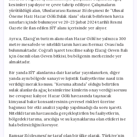
kesimleri yapılıyor ve çevre tahrip ediliyor. Çalışmaların
yürütüldüğü alan, Uluslararası Ramsar Sözleşmesi ile “Ulusal
Öneme Haiz Hazar Gölü Sulak Alanı” olarak belirlenen havza
sınırları içinde bulunuyor ve 20-23 Şubat 2024 tarihli Resmi
Gazete ile ilan edilen SİT alanı içerisinde yer alıyor.
Ayrıca, Elazığ’ın turizm alanı olan Hazar Gölü’ne yalnızca 300
metre mesafede ve nitelikli tarım havzası Bermaz Ovası’nda
bulunmaktadır. Coğrafi işaret tesciline sahip Elazığ Geven Balı
için önemli olan Geven bitkisi, bu bölgenin merkezinde yer
almaktadır.
Bir yanda SİT alanlarına dair kararlar yayınlanırken, diğer
yanda aynı bölgede sanayi ve lojistik faaliyetlerine nasıl izin
verildiği merak konusu. “Koruma altında” olduğu belirtilen
sulak alanlarda ağaç kesimlerine kimlerin onay verdiği sorusu
ise cevapsız kalıyor. Hazar Gölü havzasında taşınacak
kimyasal bakır konsantresinin çevresel riskleri üzerine
bağımsız bir etki analizi yapılıp yapılmadığı da soru işareti.
Nitelikli tarım havzasında gerçekleştirilen bu faaliyetlerin,
bölgedeki tarıma, arıcılığa ve su kaynaklarına olan etkileri ise
hala belirsizliğini koruyor.
Ramsar Sözleşmesi’ne taraf olan bir ülke olarak, Türkiye’nin