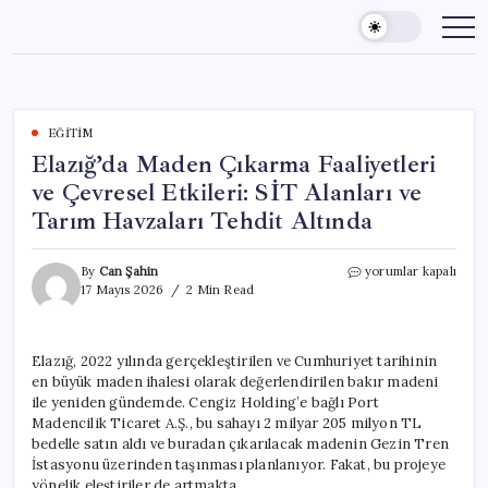
Skip
to
content
EĞITIM
Elazığ’da Maden Çıkarma Faaliyetleri
ve Çevresel Etkileri: SİT Alanları ve
Tarım Havzaları Tehdit Altında
Elazığ’da
By
Can Şahin
yorumlar kapalı
Maden
17 Mayıs 2026
2 Min Read
Çıkarma
Faaliyetleri
ve
Elazığ, 2022 yılında gerçekleştirilen ve Cumhuriyet tarihinin
Çevresel
en büyük maden ihalesi olarak değerlendirilen bakır madeni
Etkileri:
SİT
ile yeniden gündemde. Cengiz Holding’e bağlı Port
Alanları
Madencilik Ticaret A.Ş., bu sahayı 2 milyar 205 milyon TL
ve
bedelle satın aldı ve buradan çıkarılacak madenin Gezin Tren
Tarım
İstasyonu üzerinden taşınması planlanıyor. Fakat, bu projeye
Havzaları
yönelik eleştiriler de artmakta.