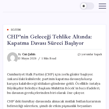
Skip
to
content
EĞITIM
CHP’nin Geleceği Tehlike Altında:
Kapatma Davası Süreci Başlıyor
CHP’nin
By
Can Şahin
yorumlar kapalı
Geleceği
13 Mayıs 2026
1 Min Read
Tehlike
Altında:
Kapatma
Cumhuriyet Halk Partisi (CHP) için zorlu günler başlıyor.
Davası
Ankara’daki kulislerde, partinin kapatma davasıyla karşı
Süreci
Başlıyor
karşıya kalabileceği iddiaları gündeme geldi. Özellikle Antalya
için
Büyükşehir Belediye Başkanı Muhittin Böcek’in bazı ifadeleri,
bu davanın gerekçelerinden biri olarak öne çıkıyor.
CHP’deki kurultay davasında alınacak mutlak butlan kararının
belirsizliği sürerken, şimdi de etkin pişmanlık beyanları