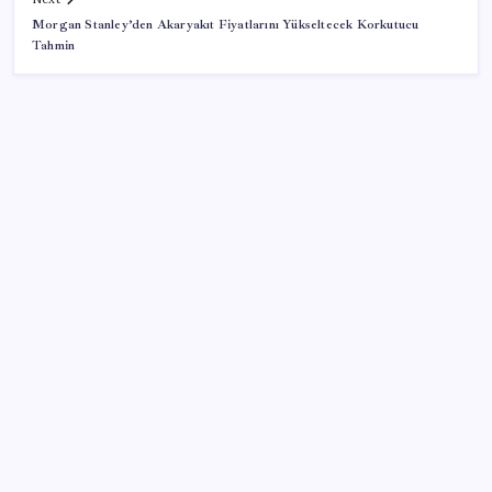
Morgan Stanley’den Akaryakıt Fiyatlarını Yükseltecek Korkutucu
Tahmin
SON YAZILAR
Gazprom: Avrupa’nın yer altı doğalgaz depoları
rekor düzeyde düşük
Konutlar Ekim 2026’da tamam
Google Pixel Watch 5 Sızdırıldı: İşte Detaylar
CHP Mut ve Silifke İlçe Başkanlıklarında toplu istifa:
YENİ Parti’ye katılma kararı aldılar