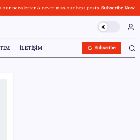
o our newsletter & never miss our best posts.
Subscribe Now!
TIM
İLETİŞİM
Subscribe
SON YAZILAR
Son dakika… Kuşadası Belediyesi’ne üçüncü
dalga operasyon: Bülent Tezcan’ın kızı ve