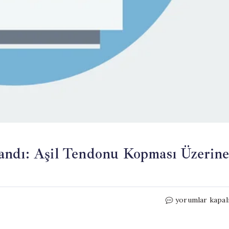
andı: Aşil Tendonu Kopması Üzerin
Cengiz
yorumlar kapal
Bozkurt
Sahnede