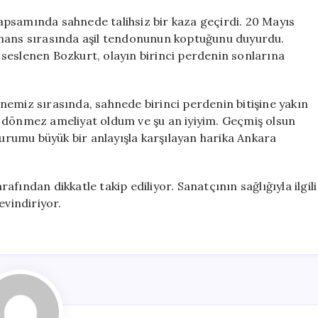
Sakatlandı:
Aşil
psamında sahnede talihsiz bir kaza geçirdi. 20 Mayıs
Tendonu
rmans sırasında aşil tendonunun koptuğunu duyurdu.
Kopması
seslenen Bozkurt, olayın birinci perdenin sonlarına
Üzerine
Açıklama
Yaptı
nemiz sırasında, sahnede birinci perdenin bitişine yakın
için
r dönmez ameliyat oldum ve şu an iyiyim. Geçmiş olsun
durumu büyük bir anlayışla karşılayan harika Ankara
fından dikkatle takip ediliyor. Sanatçının sağlığıyla ilgili
evindiriyor.