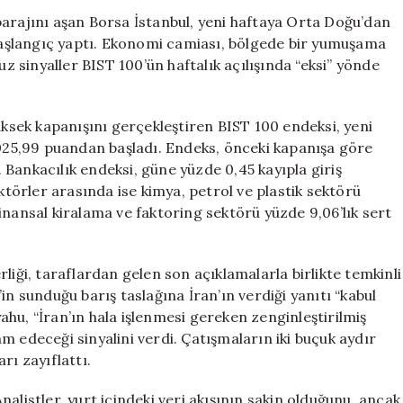
BIST
barajını aşan Borsa İstanbul, yeni haftaya Orta Doğu’dan
100
 başlangıç yaptı. Ekonomi camiası, bölgede bir yumuşama
Yeni
sinyaller BIST 100’ün haftalık açılışında “eksi” yönde
Haftaya
Düşüşle
Başladı
sek kapanışını gerçekleştiren BIST 100 endeksi, yeni
için
.025,99 puandan başladı. Endeks, önceki kapanışa göre
Bankacılık endeksi, güne yüzde 0,45 kayıpla giriş
ektörler arasında ise kimya, petrol ve plastik sektörü
inansal kiralama ve faktoring sektörü yüzde 9,06’lık sert
liği, taraflardan gelen son açıklamalarla birlikte temkinli
in sunduğu barış taslağına İran’ın verdiği yanıtı “kabul
hu, “İran’ın hala işlenmesi gereken zenginleştirilmiş
m edeceği sinyalini verdi. Çatışmaların iki buçuk aydır
rı zayıflattı.
 Analistler, yurt içindeki veri akışının sakin olduğunu, ancak