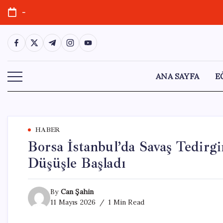
Skip
-
to
content
https://www.facebook.com/
https://twitter.com/
https://t.me/
https://www.instagram.com/
https://youtube.com/
ANA SAYFA
E
HABER
Borsa İstanbul’da Savaş Tedirgi
Düşüşle Başladı
By
Can Şahin
11 Mayıs 2026
1 Min Read