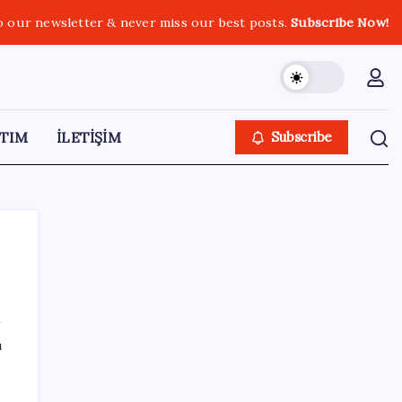
o our newsletter & never miss our best posts.
Subscribe Now!
TIM
İLETİŞİM
Subscribe
SON YAZILAR
ı
Dongfeng Z9 Türkiye Pazarında