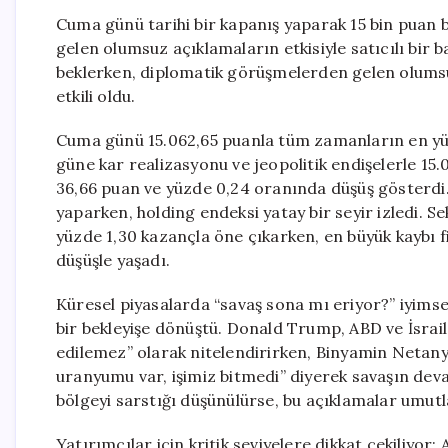
Cuma günü tarihi bir kapanış yaparak 15 bin puan 
gelen olumsuz açıklamaların etkisiyle satıcılı bir
beklerken, diplomatik görüşmelerden gelen olumsuz 
etkili oldu.
Cuma günü 15.062,65 puanla tüm zamanların en yük
güne kar realizasyonu ve jeopolitik endişelerle 15
36,66 puan ve yüzde 0,24 oranında düşüş gösterdi. 
yaparken, holding endeksi yatay bir seyir izledi. S
yüzde 1,30 kazançla öne çıkarken, en büyük kaybı f
düşüşle yaşadı.
Küresel piyasalarda “savaş sona mı eriyor?” iyimser
bir bekleyişe dönüştü. Donald Trump, ABD ve İsrail’
edilemez” olarak nitelendirirken, Binyamin Netanya
uranyumu var, işimiz bitmedi” diyerek savaşın deva
bölgeyi sarstığı düşünülürse, bu açıklamalar umutla
Yatırımcılar için kritik seviyelere dikkat çekiliyor: