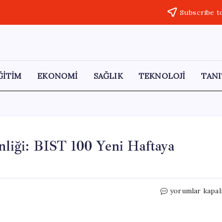
Subscribe t
ĞİTİM
EKONOMİ
SAĞLIK
TEKNOLOJİ
TANI
nliği: BIST 100 Yeni Haftaya
Borsa
yorumlar kapal
İstanbul’da
Savaş
Tedirginliği: