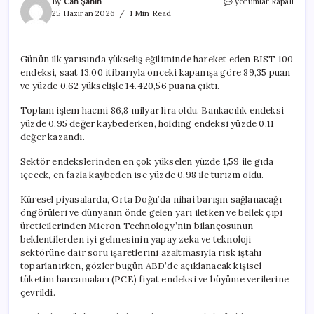
Borsa
By
Can Şahin
yorumlar kapalı
günün
25 Haziran 2026
1 Min Read
ilk
yarısında
yükseldi
Günün ilk yarısında yükseliş eğiliminde hareket eden BIST 100
-25
endeksi, saat 13.00 itibarıyla önceki kapanışa göre 89,35 puan
Haziran
2026
ve yüzde 0,62 yükselişle 14.420,56 puana çıktı.
için
Toplam işlem hacmi 86,8 milyar lira oldu. Bankacılık endeksi
yüzde 0,95 değer kaybederken, holding endeksi yüzde 0,11
değer kazandı.
Sektör endekslerinden en çok yükselen yüzde 1,59 ile gıda
içecek, en fazla kaybeden ise yüzde 0,98 ile turizm oldu.
Küresel piyasalarda, Orta Doğu’da nihai barışın sağlanacağı
öngörüleri ve dünyanın önde gelen yarı iletken ve bellek çipi
üreticilerinden Micron Technology’nin bilançosunun
beklentilerden iyi gelmesinin yapay zeka ve teknoloji
sektörüne dair soru işaretlerini azaltmasıyla risk iştahı
toparlanırken, gözler bugün ABD’de açıklanacak kişisel
tüketim harcamaları (PCE) fiyat endeksi ve büyüme verilerine
çevrildi.