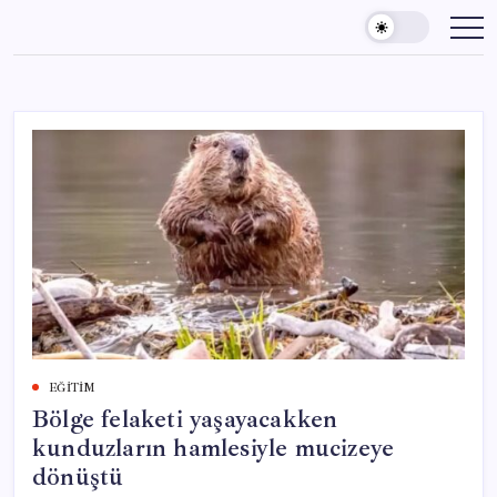
Skip
to
content
EĞITIM
Bölge felaketi yaşayacakken
kunduzların hamlesiyle mucizeye
dönüştü