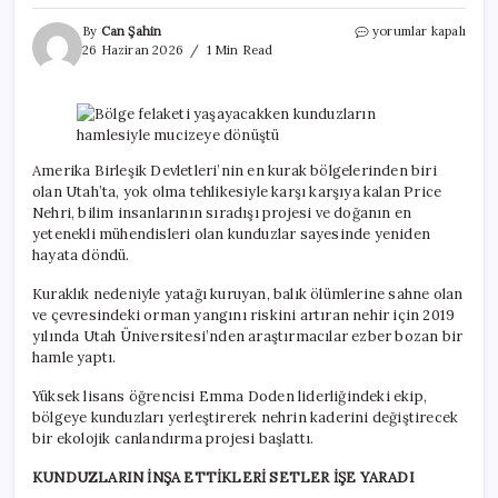
Bölge
By
Can Şahin
yorumlar kapalı
felaketi
26 Haziran 2026
1 Min Read
yaşayacakken
kunduzların
hamlesiyle
mucizeye
dönüştü
için
Amerika Birleşik Devletleri’nin en kurak bölgelerinden biri
olan Utah’ta, yok olma tehlikesiyle karşı karşıya kalan Price
Nehri, bilim insanlarının sıradışı projesi ve doğanın en
yetenekli mühendisleri olan kunduzlar sayesinde yeniden
hayata döndü.
Kuraklık nedeniyle yatağı kuruyan, balık ölümlerine sahne olan
ve çevresindeki orman yangını riskini artıran nehir için 2019
yılında Utah Üniversitesi’nden araştırmacılar ezber bozan bir
hamle yaptı.
Yüksek lisans öğrencisi Emma Doden liderliğindeki ekip,
bölgeye kunduzları yerleştirerek nehrin kaderini değiştirecek
bir ekolojik canlandırma projesi başlattı.
KUNDUZLARIN İNŞA ETTİKLERİ SETLER İŞE YARADI