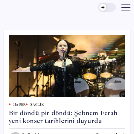
Skip
to
content
HABER
SAĞLIK
Bir döndü pir döndü: Şebnem Ferah
yeni konser tarihlerini duyurdu