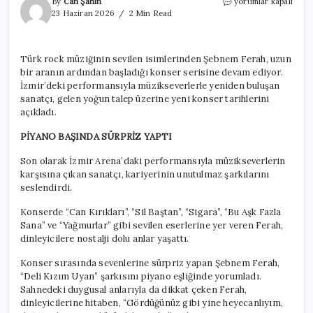
Bir
By
Can Şahin
yorumlar kapalı
döndü
23 Haziran 2026
2 Min Read
pir
döndü:
Şebnem
Türk rock müziğinin sevilen isimlerinden Şebnem Ferah, uzun
Ferah
bir aranın ardından başladığı konser serisine devam ediyor.
yeni
konser
İzmir’deki performansıyla müzikseverlerle yeniden buluşan
tarihlerini
sanatçı, gelen yoğun talep üzerine yeni konser tarihlerini
duyurdu
açıkladı.
için
PİYANO BAŞINDA SÜRPRİZ YAPTI
Son olarak İzmir Arena’daki performansıyla müzikseverlerin
karşısına çıkan sanatçı, kariyerinin unutulmaz şarkılarını
seslendirdi.
Konserde “Can Kırıkları”, “Sil Baştan”, “Sigara”, “Bu Aşk Fazla
Sana” ve “Yağmurlar” gibi sevilen eserlerine yer veren Ferah,
dinleyicilere nostalji dolu anlar yaşattı.
Konser sırasında sevenlerine sürpriz yapan Şebnem Ferah,
“Deli Kızım Uyan” şarkısını piyano eşliğinde yorumladı.
Sahnedeki duygusal anlarıyla da dikkat çeken Ferah,
dinleyicilerine hitaben, “Gördüğünüz gibi yine heyecanlıyım,