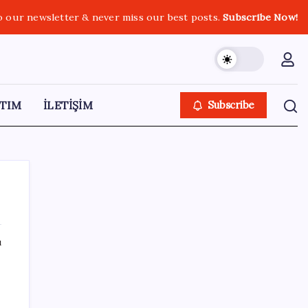
o our newsletter & never miss our best posts.
Subscribe Now!
TIM
İLETİŞİM
Subscribe
ı
SON YAZILAR
Google Pixel Watch 5 Sızdırıldı: İşte
Detaylar