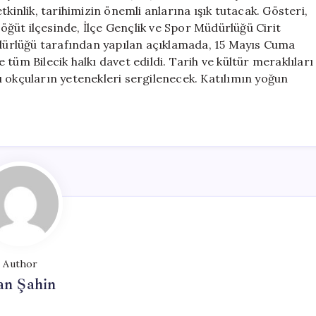
Heyecanı
kinlik, tarihimizin önemli anlarına ışık tutacak. Gösteri,
için
Söğüt ilçesinde, İlçe Gençlik ve Spor Müdürlüğü Cirit
Müdürlüğü tarafından yapılan açıklamada, 15 Mayıs Cuma
tüm Bilecik halkı davet edildi. Tarih ve kültür meraklıları
tlı okçuların yetenekleri sergilenecek. Katılımın yoğun
Author
an Şahin