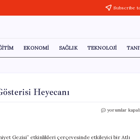
Subscribe t
ĞİTİM
EKONOMİ
SAĞLIK
TEKNOLOJİ
TANI
Gösterisi Heyecanı
Bilecik’te
yorumlar kapal
Tarihi
Atlı
Okçuluk
Gösterisi
yet Gezisi” etkinlikleri çerçevesinde etkileyici bir Atlı