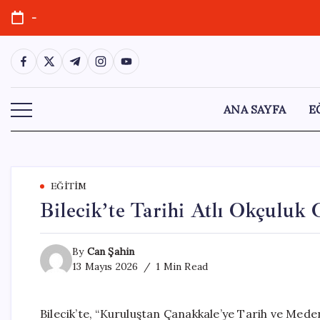
Skip
-
to
content
https://www.facebook.com/
https://twitter.com/
https://t.me/
https://www.instagram.com/
https://youtube.com/
ANA SAYFA
E
EĞITIM
Bilecik’te Tarihi Atlı Okçuluk 
By
Can Şahin
13 Mayıs 2026
1 Min Read
Bilecik’te, “Kuruluştan Çanakkale’ye Tarih ve Medeni